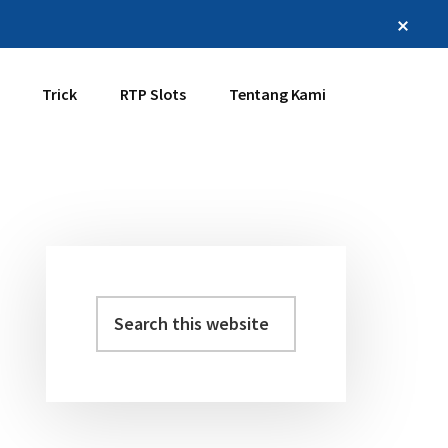
Clos
Top
Bann
Trick
RTP Slots
Tentang Kami
Primary
Sidebar
Search
this
website