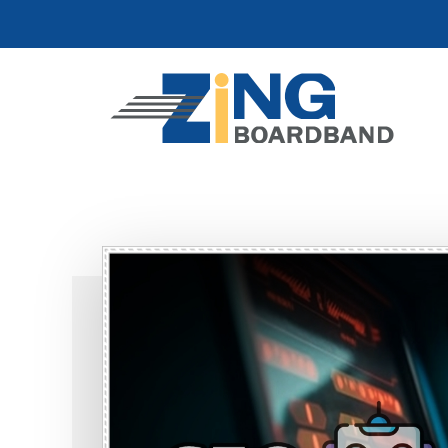
Skip
Skip
to
to
Additional
main
primary
content
sidebar
menu
Zing
Kumpulan
Broadband
Seluruh
Situs
Judi
Online
Terbaik
2021