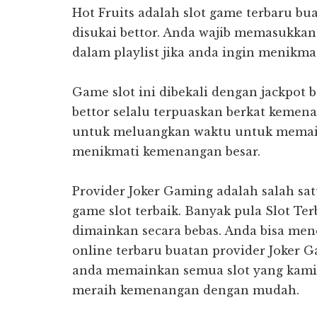
Hot Fruits adalah slot game terbaru b
disukai bettor. Anda wajib memasukkan
dalam playlist jika anda ingin menikma
Game slot ini dibekali dengan jackpot 
bettor selalu terpuaskan berkat keme
untuk meluangkan waktu untuk memaink
menikmati kemenangan besar.
Provider Joker Gaming adalah salah s
game slot terbaik. Banyak pula Slot Te
dimainkan secara bebas. Anda bisa men
online terbaru buatan provider Joker Ga
anda memainkan semua slot yang kami
meraih kemenangan dengan mudah.