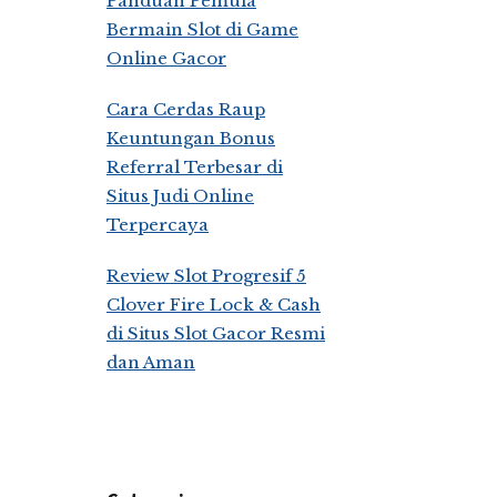
Panduan Pemula
Bermain Slot di Game
Online Gacor
Cara Cerdas Raup
Keuntungan Bonus
Referral Terbesar di
Situs Judi Online
Terpercaya
Review Slot Progresif 5
Clover Fire Lock & Cash
di Situs Slot Gacor Resmi
dan Aman