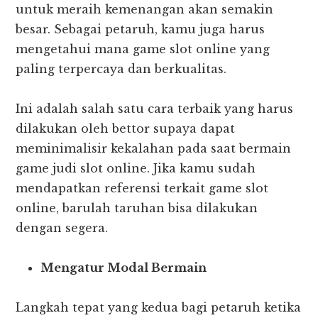
untuk meraih kemenangan akan semakin
besar.
Sebagai petaruh, kamu juga harus
mengetahui mana game slot online yang
paling terpercaya dan berkualitas.
Ini adalah salah satu cara terbaik yang harus
dilakukan oleh bettor supaya dapat
meminimalisir kekalahan pada saat bermain
game judi slot online. Jika kamu sudah
mendapatkan referensi terkait game slot
online, barulah taruhan bisa dilakukan
dengan segera.
Mengatur Modal Bermain
Langkah tepat yang kedua bagi petaruh ketika