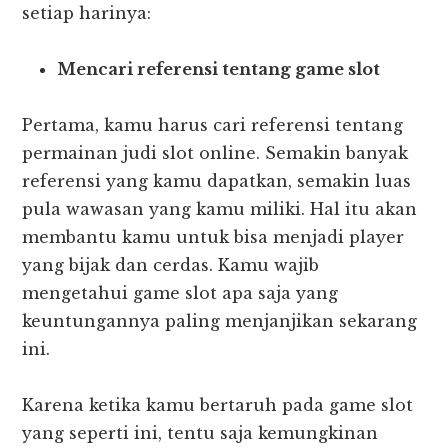
setiap harinya:
Mencari referensi tentang game slot
Pertama, kamu harus cari referensi tentang
permainan judi slot online. Semakin banyak
referensi yang kamu dapatkan, semakin luas
pula wawasan yang kamu miliki. Hal itu akan
membantu kamu untuk bisa menjadi player
yang bijak dan cerdas. Kamu wajib
mengetahui game slot apa saja yang
keuntungannya paling menjanjikan sekarang
ini.
Karena ketika kamu bertaruh pada game slot
yang seperti ini, tentu saja kemungkinan