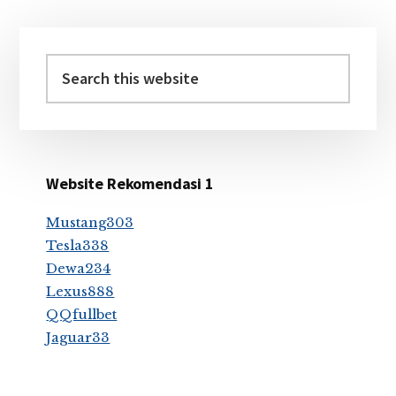
Primary
Sidebar
Search
this
website
Website Rekomendasi 1
Mustang303
Tesla338
Dewa234
Lexus888
QQfullbet
Jaguar33