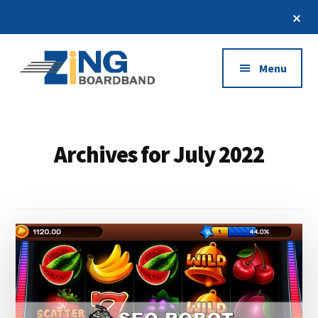
Skip
Skip
Cl
to
to
To
Additional
Ba
main
primary
content
sidebar
menu
Menu
Zing
Kumpulan
Broadband
Seluruh
Situs
Archives for July 2022
Judi
Online
Terbaik
2021