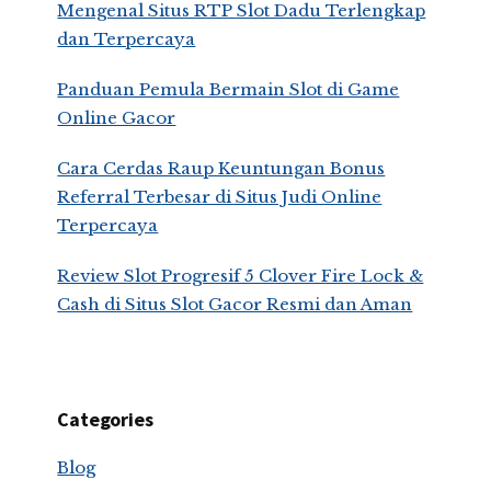
Mengenal Situs RTP Slot Dadu Terlengkap
dan Terpercaya
Panduan Pemula Bermain Slot di Game
Online Gacor
Cara Cerdas Raup Keuntungan Bonus
Referral Terbesar di Situs Judi Online
Terpercaya
Review Slot Progresif 5 Clover Fire Lock &
Cash di Situs Slot Gacor Resmi dan Aman
Categories
Blog