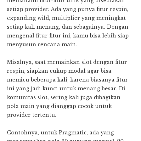
memahami fitur-fitur unik yang disediakan
setiap provider. Ada yang punya fitur respin,
expanding wild, multiplier yang meningkat
setiap kali menang, dan sebagainya. Dengan
mengenal fitur-fitur ini, kamu bisa lebih siap
menyusun rencana main.
Misalnya, saat memainkan slot dengan fitur
respin, siapkan cukup modal agar bisa
memicu beberapa kali, karena biasanya fitur
ini yang jadi kunci untuk menang besar. Di
komunitas slot, sering kali juga dibagikan
pola main yang dianggap cocok untuk
provider tertentu.
Contohnya, untuk Pragmatic, ada yang