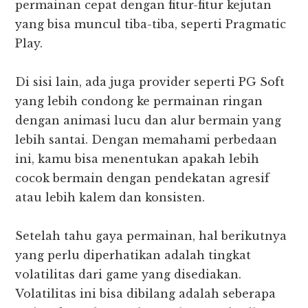
permainan cepat dengan fitur-fitur kejutan
yang bisa muncul tiba-tiba, seperti Pragmatic
Play.
Di sisi lain, ada juga provider seperti PG Soft
yang lebih condong ke permainan ringan
dengan animasi lucu dan alur bermain yang
lebih santai. Dengan memahami perbedaan
ini, kamu bisa menentukan apakah lebih
cocok bermain dengan pendekatan agresif
atau lebih kalem dan konsisten.
Setelah tahu gaya permainan, hal berikutnya
yang perlu diperhatikan adalah tingkat
volatilitas dari game yang disediakan.
Volatilitas ini bisa dibilang adalah seberapa