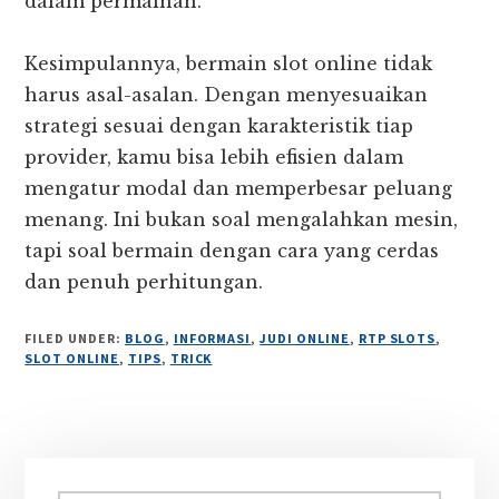
dalam permainan.
Kesimpulannya, bermain slot online tidak
harus asal-asalan. Dengan menyesuaikan
strategi sesuai dengan karakteristik tiap
provider, kamu bisa lebih efisien dalam
mengatur modal dan memperbesar peluang
menang. Ini bukan soal mengalahkan mesin,
tapi soal bermain dengan cara yang cerdas
dan penuh perhitungan.
FILED UNDER:
BLOG
,
INFORMASI
,
JUDI ONLINE
,
RTP SLOTS
,
SLOT ONLINE
,
TIPS
,
TRICK
Primary