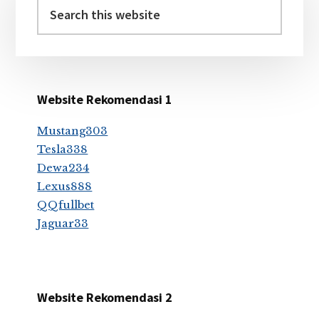
Sidebar
Search
this
website
Website Rekomendasi 1
Mustang303
Tesla338
Dewa234
Lexus888
QQfullbet
Jaguar33
Website Rekomendasi 2