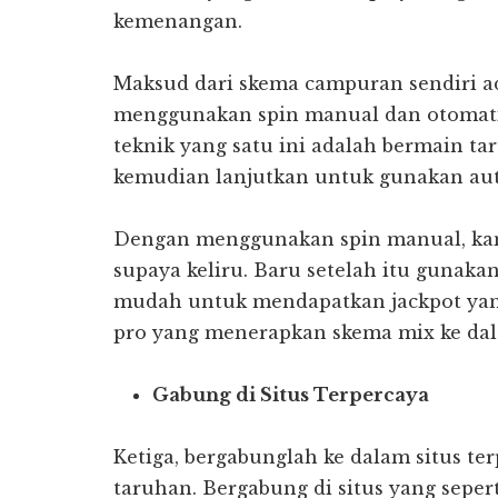
kemenangan.
Maksud dari skema campuran sendiri a
menggunakan spin manual dan otomat
teknik yang satu ini adalah bermain ta
kemudian lanjutkan untuk gunakan auto
Dengan menggunakan spin manual, k
supaya keliru. Baru setelah itu gunaka
mudah untuk mendapatkan jackpot yan
pro yang menerapkan skema mix ke da
Gabung di Situs Terpercaya
Ketiga, bergabunglah ke dalam situs te
taruhan. Bergabung di situs yang sepe