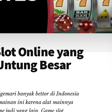
Slot Online yang
Untung Besar
gemari banyak bettor di Indonesia
rmainan ini karena alat mainnya
 judi yang lain. Game slot