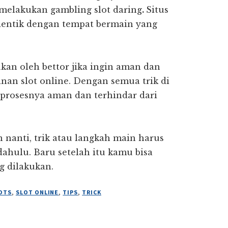
 melakukan gambling slot daring
.
Situs
 identik dengan tempat bermain yang
ukan oleh bettor jika ingin aman dan
an slot online. Dengan semua trik di
 prosesnya aman dan terhindar dari
 nanti, trik atau langkah main harus
ahulu. Baru setelah itu kamu bisa
g dilakukan.
OTS
,
SLOT ONLINE
,
TIPS
,
TRICK