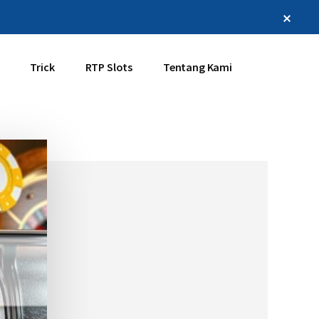
Clos
Top
Bann
Trick
RTP Slots
Tentang Kami