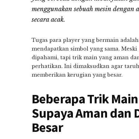
menggunakan sebuah mesin dengan a
secara acak.
Tugas para player yang bermain adala
mendapatkan simbol yang sama. Meski
dipahami, tapi trik main yang aman da
perhatikan. Ini dimaksudkan agar taru
memberikan kerugian yang besar.
Beberapa Trik Main
Supaya Aman dan 
Besar