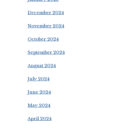
December 2024
November 2024
October 2024
September 2024
August 2024
July 2024
June 2024
May 2024
April 2024