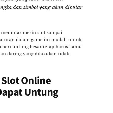
ngka dan simbol yang akan diputar
h memutar mesin slot sampai
 aturan dalam game ini mudah untuk
n beri untung besar tetap harus kamu
han daring yang dilakukan tidak
 Slot Online
Dapat Untung