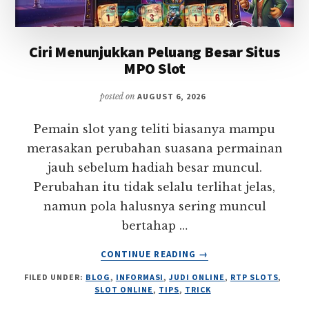
Ciri Menunjukkan Peluang Besar Situs
MPO Slot
posted on
AUGUST 6, 2026
Pemain slot yang teliti biasanya mampu
merasakan perubahan suasana permainan
jauh sebelum hadiah besar muncul.
Perubahan itu tidak selalu terlihat jelas,
namun pola halusnya sering muncul
bertahap …
ABOUT
CONTINUE READING
→
CIRI
FILED UNDER:
BLOG
,
INFORMASI
,
JUDI ONLINE
,
RTP SLOTS
,
MENUNJUKKAN
SLOT ONLINE
,
TIPS
,
TRICK
PELUANG