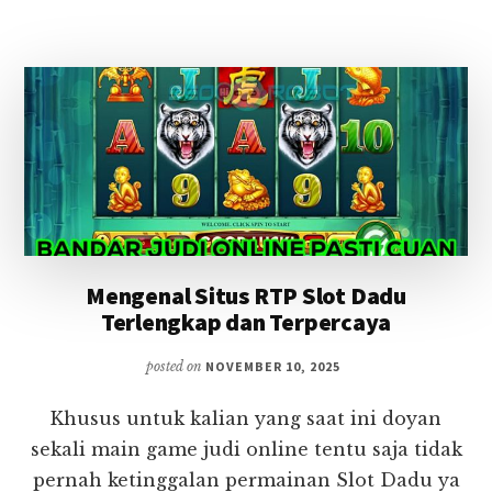
BESAR
SITUS
MPO
SLOT
Mengenal Situs RTP Slot Dadu
Terlengkap dan Terpercaya
posted on
NOVEMBER 10, 2025
Khusus untuk kalian yang saat ini doyan
sekali main game judi online tentu saja tidak
pernah ketinggalan permainan Slot Dadu ya