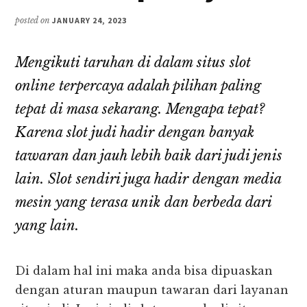
posted on
JANUARY 24, 2023
Mengikuti taruhan di dalam situs slot
online terpercaya adalah pilihan paling
tepat di masa sekarang. Mengapa tepat?
Karena slot judi hadir dengan banyak
tawaran dan jauh lebih baik dari judi jenis
lain. Slot sendiri juga hadir dengan media
mesin yang terasa unik dan berbeda dari
yang lain.
Di dalam hal ini maka anda bisa dipuaskan
dengan aturan maupun tawaran dari layanan