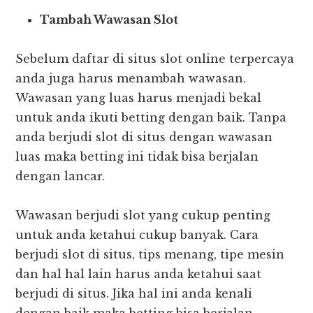
Tambah Wawasan Slot
Sebelum daftar di situs slot online terpercaya
anda juga harus menambah wawasan.
Wawasan yang luas harus menjadi bekal
untuk anda ikuti betting dengan baik. Tanpa
anda berjudi slot di situs dengan wawasan
luas maka betting ini tidak bisa berjalan
dengan lancar.
Wawasan berjudi slot yang cukup penting
untuk anda ketahui cukup banyak. Cara
berjudi slot di situs, tips menang, tipe mesin
dan hal hal lain harus anda ketahui saat
berjudi di situs. Jika hal ini anda kenali