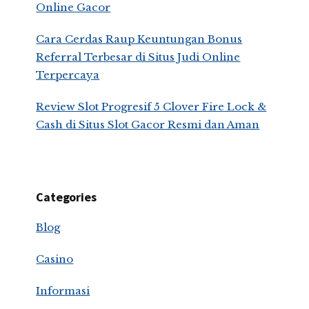
Online Gacor
Cara Cerdas Raup Keuntungan Bonus
Referral Terbesar di Situs Judi Online
Terpercaya
Review Slot Progresif 5 Clover Fire Lock &
Cash di Situs Slot Gacor Resmi dan Aman
Categories
Blog
Casino
Informasi