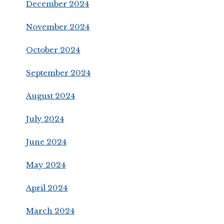
December 2024
November 2024
October 2024
September 2024
August 2024
July 2024
June 2024
May 2024
April 2024
March 2024