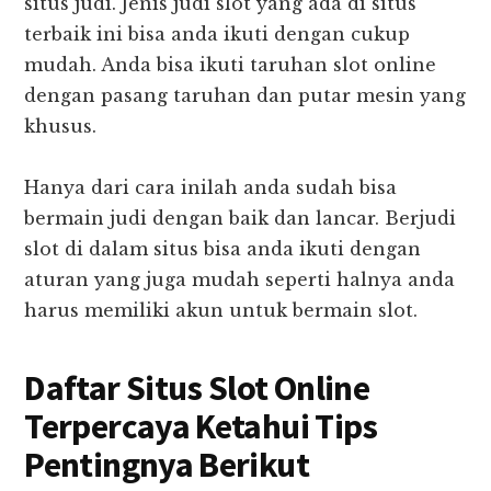
situs judi.
Jenis judi slot yang ada di situs
terbaik ini bisa anda ikuti dengan cukup
mudah. Anda bisa ikuti taruhan slot online
dengan pasang taruhan dan putar mesin yang
khusus.
Hanya dari cara inilah anda sudah bisa
bermain judi dengan baik dan lancar. Berjudi
slot di dalam situs bisa anda ikuti dengan
aturan yang juga mudah seperti halnya anda
harus memiliki akun untuk bermain slot.
Daftar Situs Slot Online
Terpercaya Ketahui Tips
Pentingnya Berikut