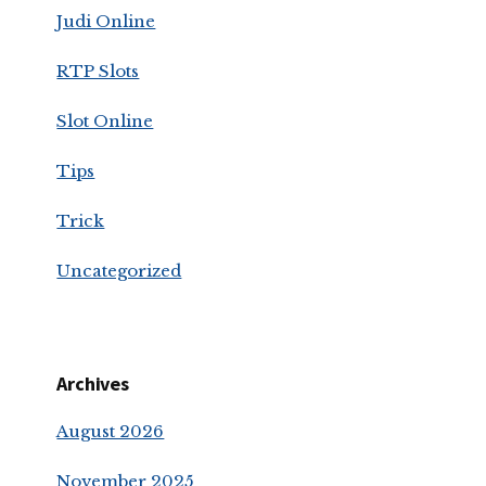
Judi Online
RTP Slots
Slot Online
Tips
Trick
Uncategorized
Archives
August 2026
November 2025