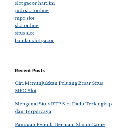
slot gacor hari ini
judi slot online
mpo slot
slot online
situs slot
bandar slot gacor
Recent Posts
Ciri Menunjukkan Peluang Besar Situs
MPO Slot
Mengenal Situs RTP Slot Dadu Terlengkap
dan Terpercaya
Panduan Pemula Bermain Slot di Game