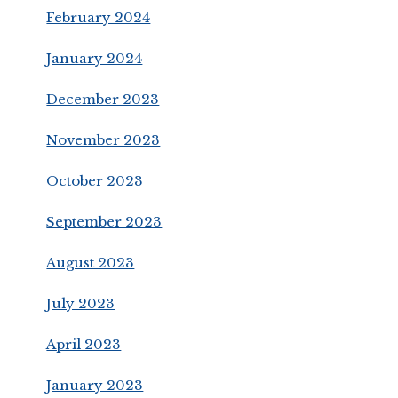
February 2024
January 2024
December 2023
November 2023
October 2023
September 2023
August 2023
July 2023
April 2023
January 2023