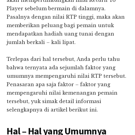
akan mempertimbangkan nilai Return To
Player sebelum bermain di dalamnya.
Pasalnya dengan nilai RTP tinggi, maka akan
memberikan peluang bagi pemain untuk
mendapatkan hadiah uang tunai dengan
jumlah berkali – kali lipat.
Terlepas dari hal tersebut, Anda perlu tahu
bahwa ternyata ada sejumlah faktor yang
umumnya mempengaruhi nilai RTP tersebut.
Penasaran apa saja faktor – faktor yang
mempengaruhi nilai kemenangan pemain
tersebut, yuk simak detail informasi
selengkapnya di artikel berikut ini.
Hal – Hal yang Umumnya