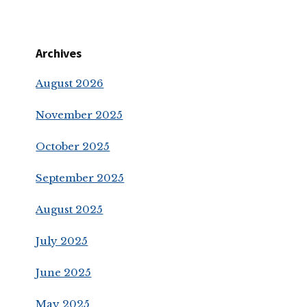
Archives
August 2026
November 2025
October 2025
September 2025
August 2025
July 2025
June 2025
May 2025