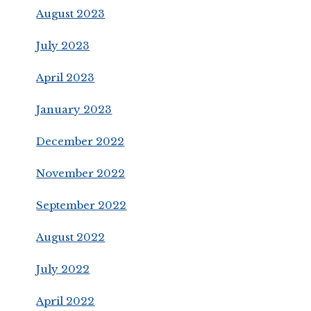
August 2023
July 2023
April 2023
January 2023
December 2022
November 2022
September 2022
August 2022
July 2022
April 2022