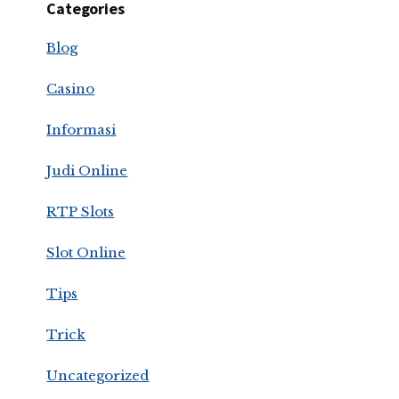
Categories
Blog
Casino
Informasi
Judi Online
RTP Slots
Slot Online
Tips
Trick
Uncategorized