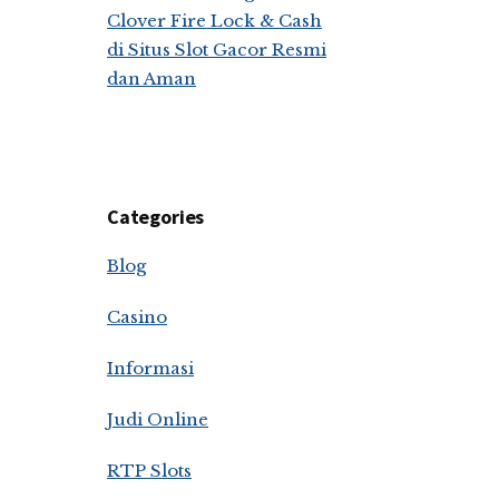
Clover Fire Lock & Cash
di Situs Slot Gacor Resmi
dan Aman
Categories
Blog
Casino
Informasi
Judi Online
RTP Slots