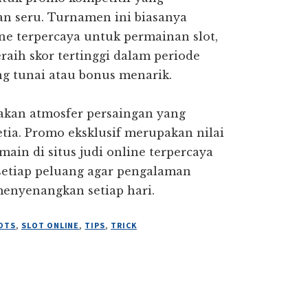
n seru. Turnamen ini biasanya
ne terpercaya untuk permainan slot,
raih skor tertinggi dalam periode
g tunai atau bonus menarik.
akan atmosfer persaingan yang
ia. Promo eksklusif merupakan nilai
in di situs judi online terpercaya
etiap peluang agar pengalaman
menyenangkan setiap hari.
OTS
,
SLOT ONLINE
,
TIPS
,
TRICK