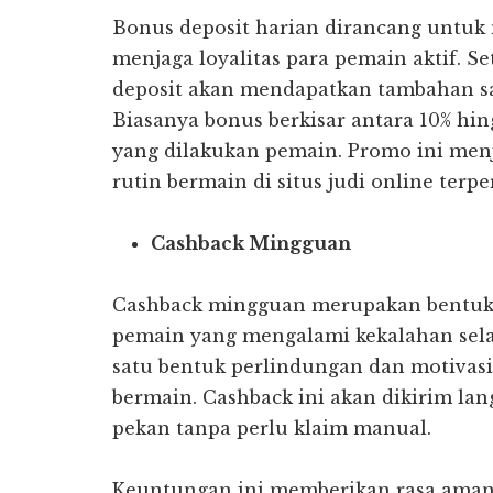
Bonus deposit harian dirancang untu
menjaga loyalitas para pemain aktif. S
deposit akan mendapatkan tambahan sa
Biasanya bonus berkisar antara 10% hi
yang dilakukan pemain. Promo ini menj
rutin bermain di situs judi online terpe
Cashback Mingguan
Cashback mingguan merupakan bentuk 
pemain yang mengalami kekalahan sela
satu bentuk perlindungan dan motivas
bermain. Cashback ini akan dikirim lan
pekan tanpa perlu klaim manual.
Keuntungan ini memberikan rasa aman