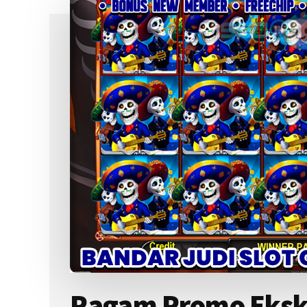
Ragam Promo Eksklu