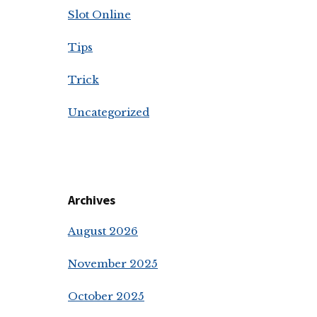
Slot Online
Tips
Trick
Uncategorized
Archives
August 2026
November 2025
October 2025