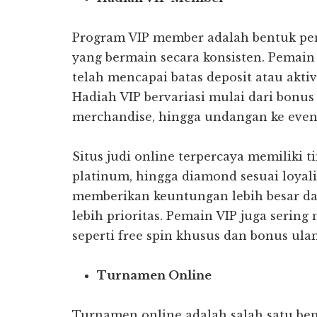
Program VIP member adalah bentuk pen
yang bermain secara konsisten. Pemain
telah mencapai batas deposit atau akti
Hadiah VIP bervariasi mulai dari bonus 
merchandise, hingga undangan ke even
Situs judi online terpercaya memiliki ti
platinum, hingga diamond sesuai loyali
memberikan keuntungan lebih besar da
lebih prioritas. Pemain VIP juga serin
seperti free spin khusus dan bonus ulan
Turnamen Online
Turnamen online adalah salah satu be