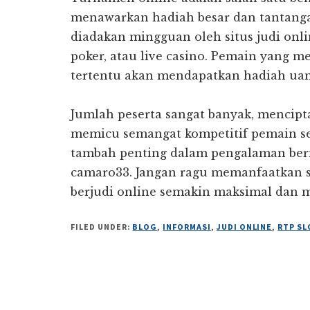
menawarkan hadiah besar dan tantanga
diadakan mingguan oleh situs judi onli
poker, atau live casino. Pemain yang me
tertentu akan mendapatkan hadiah uan
Jumlah peserta sangat banyak, mencipt
memicu semangat kompetitif pemain set
tambah penting dalam pengalaman berma
camaro33. Jangan ragu memanfaatkan s
berjudi online semakin maksimal dan 
FILED UNDER:
BLOG
,
INFORMASI
,
JUDI ONLINE
,
RTP SL