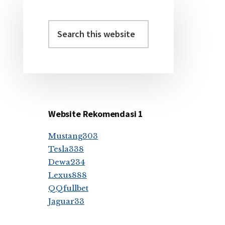
Primary
Sidebar
Search
this
website
Website Rekomendasi 1
Mustang303
Tesla338
Dewa234
Lexus888
QQfullbet
Jaguar33