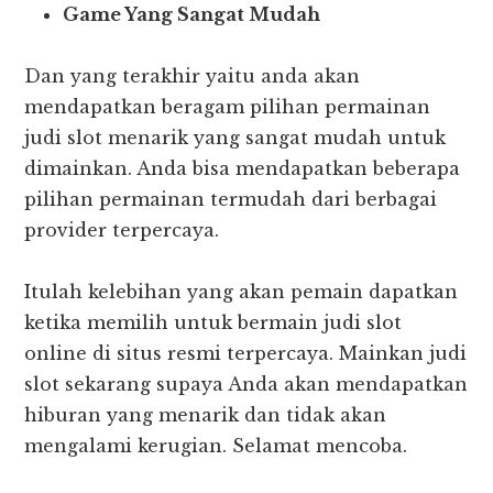
Game Yang Sangat Mudah
Dan yang terakhir yaitu anda akan
mendapatkan beragam pilihan permainan
judi slot menarik yang sangat mudah untuk
dimainkan. Anda bisa mendapatkan beberapa
pilihan permainan termudah dari berbagai
provider terpercaya.
Itulah kelebihan yang akan pemain dapatkan
ketika memilih untuk bermain judi slot
online di situs resmi terpercaya. Mainkan judi
slot sekarang supaya Anda akan mendapatkan
hiburan yang menarik dan tidak akan
mengalami kerugian. Selamat mencoba.