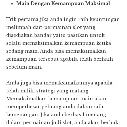
Main Dengan Kemampuan Maksimal
Trik pertama jika anda ingin raih keuntungan
melimpah dari permainan slot yang
disediakan bandar yaitu pastikan untuk
selalu memaksimalkan kemampuan ketika
sedang main. Anda bisa memaksimalkan
kemampuan tersebut apabila telah berlatih
sebelum main.
Anda juga bisa memaksimalkannya apabila
telah miliki strategi yang matang.
Memaksimalkan kemampuan main akan
memperbesar peluang anda dalam raih
kemenangan. Jika anda berhasil menang
dalam permainan judi slot, anda akan berhak