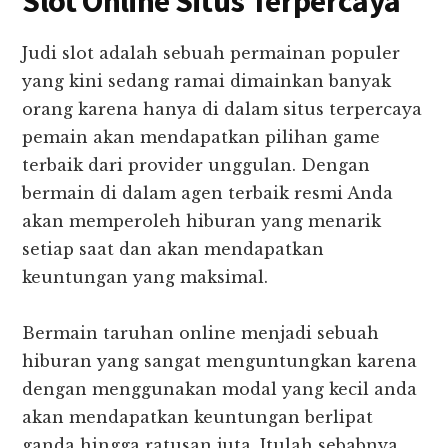
Slot Online Situs Terpercaya
Judi slot adalah sebuah permainan populer
yang kini sedang ramai dimainkan banyak
orang karena hanya di dalam situs terpercaya
pemain akan mendapatkan pilihan game
terbaik dari provider unggulan. Dengan
bermain di dalam agen terbaik resmi Anda
akan memperoleh hiburan yang menarik
setiap saat dan akan mendapatkan
keuntungan yang maksimal.
Bermain taruhan online menjadi sebuah
hiburan yang sangat menguntungkan karena
dengan menggunakan modal yang kecil anda
akan mendapatkan keuntungan berlipat
ganda hingga ratusan juta. Itulah sebabnya