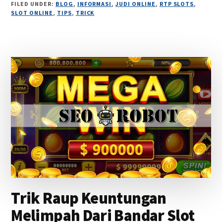
FILED UNDER:
BLOG
,
INFORMASI
,
JUDI ONLINE
,
RTP SLOTS
,
SLOT ONLINE
,
TIPS
,
TRICK
Trik Raup Keuntungan
Melimpah Dari Bandar Slot