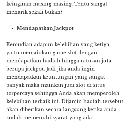
keinginan masing-masing. Tentu sangat
menarik sekali bukan?
Mendapatkan Jackpot
Kemudian adapun kelebihan yang ketiga
yaitu memainkan game slot dengan
mendapatkan hadiah hingga ratusan juta
berupa jackpot. Jadi jika anda ingin
mendapatkan keuntungan yang sangat
banyak maka mainkan judi slot di situs
terpercaya sehingga Anda akan memperoleh
kelebihan terbaik ini. Dijamin hadiah tersebut
akan diberikan secara langsung ketika anda
sudah memenuhi syarat yang ada.