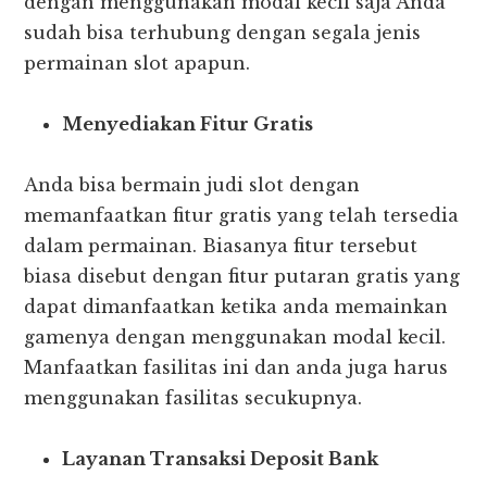
dengan menggunakan modal kecil saja Anda
sudah bisa terhubung dengan segala jenis
permainan slot apapun.
Menyediakan Fitur Gratis
Anda bisa bermain judi slot dengan
memanfaatkan fitur gratis yang telah tersedia
dalam permainan. Biasanya fitur tersebut
biasa disebut dengan fitur putaran gratis yang
dapat dimanfaatkan ketika anda memainkan
gamenya dengan menggunakan modal kecil.
Manfaatkan fasilitas ini dan anda juga harus
menggunakan fasilitas secukupnya.
Layanan Transaksi Deposit Bank