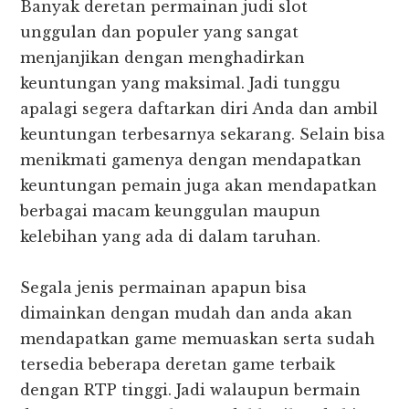
Banyak deretan permainan judi slot
unggulan dan populer yang sangat
menjanjikan dengan menghadirkan
keuntungan yang maksimal. Jadi tunggu
apalagi segera daftarkan diri Anda dan ambil
keuntungan terbesarnya sekarang. Selain bisa
menikmati gamenya dengan mendapatkan
keuntungan pemain juga akan mendapatkan
berbagai macam keunggulan maupun
kelebihan yang ada di dalam taruhan.
Segala jenis permainan apapun bisa
dimainkan dengan mudah dan anda akan
mendapatkan game memuaskan serta sudah
tersedia beberapa deretan game terbaik
dengan RTP tinggi. Jadi walaupun bermain