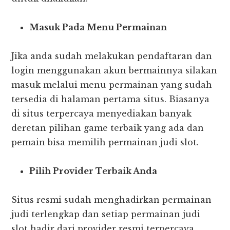
Masuk Pada Menu Permainan
Jika anda sudah melakukan pendaftaran dan
login menggunakan akun bermainnya silakan
masuk melalui menu permainan yang sudah
tersedia di halaman pertama situs. Biasanya
di situs terpercaya menyediakan banyak
deretan pilihan game terbaik yang ada dan
pemain bisa memilih permainan judi slot.
Pilih Provider Terbaik Anda
Situs resmi sudah menghadirkan permainan
judi terlengkap dan setiap permainan judi
slot hadir dari provider resmi terpercaya.