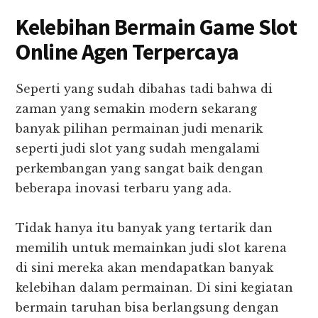
Kelebihan Bermain Game Slot
Online Agen Terpercaya
Seperti yang sudah dibahas tadi bahwa di
zaman yang semakin modern sekarang
banyak pilihan permainan judi menarik
seperti judi slot yang sudah mengalami
perkembangan yang sangat baik dengan
beberapa inovasi terbaru yang ada.
Tidak hanya itu banyak yang tertarik dan
memilih untuk memainkan judi slot karena
di sini mereka akan mendapatkan banyak
kelebihan dalam permainan. Di sini kegiatan
bermain taruhan bisa berlangsung dengan