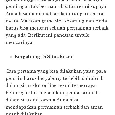
penting untuk bermain di situs resmi supaya
Anda bisa mendapatkan keuntungan secara
nyata. Mainkan game slot sekarang dan Anda
harus bisa mencari sebuah permainan terbaik
yang ada. Berikut ini panduan untuk
mencarinya.
Bergabung Di Situs Resmi
Cara pertama yang bisa dilakukan yaitu para
pemain harus bergabung terlebih dahulu di
dalam situs slot online resmi terpercaya.
Penting untuk melakukan pendaftaran di
dalam situs ini karena Anda bisa
mendapatkan permainan terbaik dan aman
untuk dilakukan.