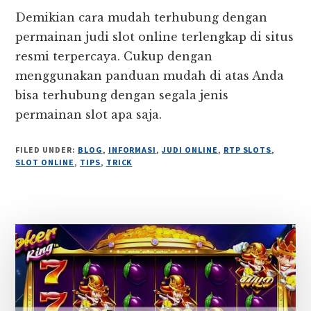
Demikian cara mudah terhubung dengan
permainan judi slot online terlengkap di situs
resmi terpercaya. Cukup dengan
menggunakan panduan mudah di atas Anda
bisa terhubung dengan segala jenis
permainan slot apa saja.
FILED UNDER:
BLOG
,
INFORMASI
,
JUDI ONLINE
,
RTP SLOTS
,
SLOT ONLINE
,
TIPS
,
TRICK