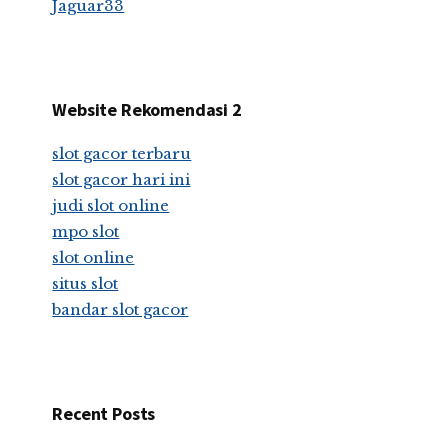
Jaguar33
Website Rekomendasi 2
slot gacor terbaru
slot gacor hari ini
judi slot online
mpo slot
slot online
situs slot
bandar slot gacor
Recent Posts