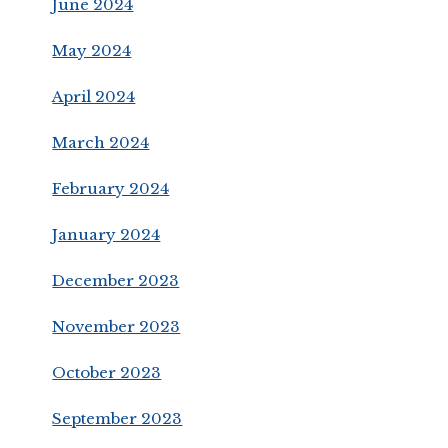
June 2024
May 2024
April 2024
March 2024
February 2024
January 2024
December 2023
November 2023
October 2023
September 2023