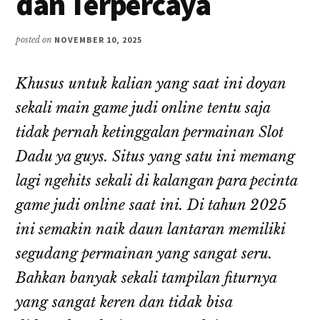
dan Terpercaya
posted on
NOVEMBER 10, 2025
Khusus untuk kalian yang saat ini doyan
sekali main game judi online tentu saja
tidak pernah ketinggalan permainan Slot
Dadu ya guys. Situs yang satu ini memang
lagi ngehits sekali di kalangan para pecinta
game judi online saat ini. Di tahun 2025
ini semakin naik daun lantaran memiliki
segudang permainan yang sangat seru.
Bahkan banyak sekali tampilan fiturnya
yang sangat keren dan tidak bisa