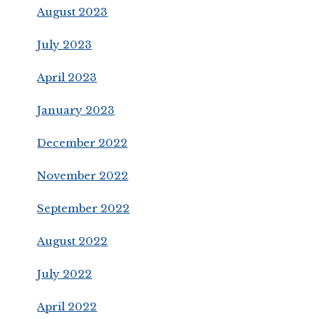
August 2023
July 2023
April 2023
January 2023
December 2022
November 2022
September 2022
August 2022
July 2022
April 2022