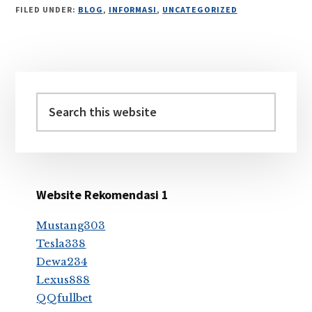
FILED UNDER:
BLOG
,
INFORMASI
,
UNCATEGORIZED
Primary
Sidebar
Search
this
website
Website Rekomendasi 1
Mustang303
Tesla338
Dewa234
Lexus888
QQfullbet