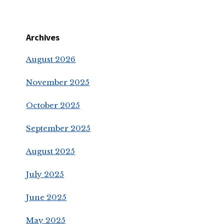
Archives
August 2026
November 2025
October 2025
September 2025
August 2025
July 2025
June 2025
May 2025