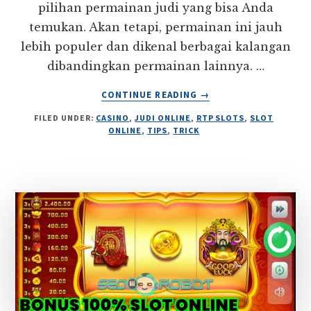
pilihan permainan judi yang bisa Anda
temukan. Akan tetapi, permainan ini jauh
lebih populer dan dikenal berbagai kalangan
dibandingkan permainan lainnya. …
ABOUT
CONTINUE READING
→
APLIKASI
FILED UNDER:
CASINO
,
JUDI ONLINE
,
RTP SLOTS
,
SLOT
CASINO
ONLINE
,
TIPS
,
TRICK
ONLINE
TERBARU,
KENALI
SEGUDANG
KEUNGGULAN
DI
DALAMNYA