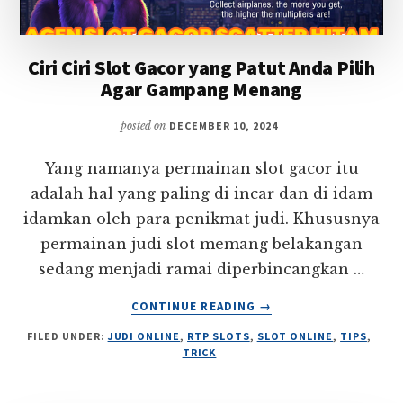
Ciri Ciri Slot Gacor yang Patut Anda Pilih
Agar Gampang Menang
posted on
DECEMBER 10, 2024
Yang namanya permainan slot gacor itu
adalah hal yang paling di incar dan di idam
idamkan oleh para penikmat judi. Khususnya
permainan judi slot memang belakangan
sedang menjadi ramai diperbincangkan …
ABOUT
CONTINUE READING
→
CIRI
FILED UNDER:
JUDI ONLINE
,
RTP SLOTS
,
SLOT ONLINE
,
TIPS
,
CIRI
TRICK
SLOT
GACOR
YANG