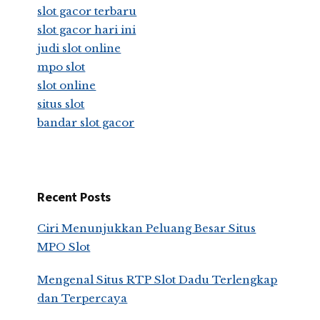
slot gacor terbaru
slot gacor hari ini
judi slot online
mpo slot
slot online
situs slot
bandar slot gacor
Recent Posts
Ciri Menunjukkan Peluang Besar Situs
MPO Slot
Mengenal Situs RTP Slot Dadu Terlengkap
dan Terpercaya