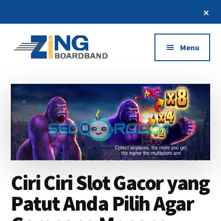
Skip
Skip
Cl
to
to
To
Additional
Ba
main
primary
content
sidebar
menu
Menu
Zing
Kumpulan
Broadband
Seluruh
Situs
Judi
Online
Terbaik
2021
Ciri Ciri Slot Gacor yang
Patut Anda Pilih Agar