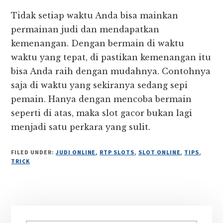
Tidak setiap waktu Anda bisa mainkan
permainan judi dan mendapatkan
kemenangan. Dengan bermain di waktu
waktu yang tepat, di pastikan kemenangan itu
bisa Anda raih dengan mudahnya. Contohnya
saja di waktu yang sekiranya sedang sepi
pemain.
Hanya dengan mencoba bermain
seperti di atas, maka slot gacor bukan lagi
menjadi satu perkara yang sulit.
FILED UNDER:
JUDI ONLINE
,
RTP SLOTS
,
SLOT ONLINE
,
TIPS
,
TRICK
Primary