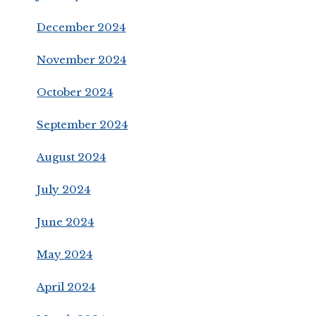
December 2024
November 2024
October 2024
September 2024
August 2024
July 2024
June 2024
May 2024
April 2024