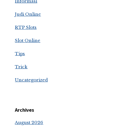
Informasi
Judi Online
RTP Slots
Slot Online
Tips
Trick
Uncategorized
Archives
August 2026