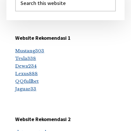
Sidebar
this
website
Website Rekomendasi 1
Mustang303
Tesla338
Dewa234
Lexus888
QQfullbet
Jaguar33
Website Rekomendasi 2