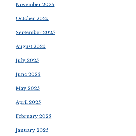
November 2025
October 2025
September 2025
August 2025
July 2025
June 2025
May 2025
April 2025
February 2025
January 2025