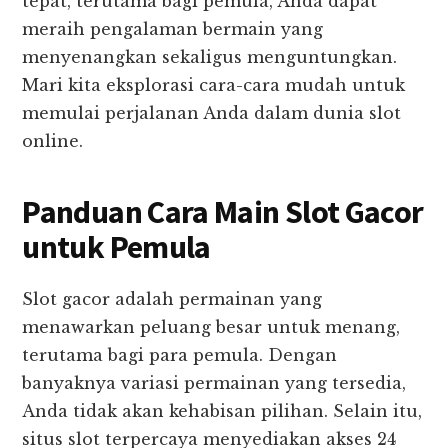
tepat, terutama bagi pemula, Anda dapat
meraih pengalaman bermain yang
menyenangkan sekaligus menguntungkan.
Mari kita eksplorasi cara-cara mudah untuk
memulai perjalanan Anda dalam dunia slot
online.
Panduan Cara Main Slot Gacor
untuk Pemula
Slot gacor adalah permainan yang
menawarkan peluang besar untuk menang,
terutama bagi para pemula. Dengan
banyaknya variasi permainan yang tersedia,
Anda tidak akan kehabisan pilihan.
Selain itu,
situs slot terpercaya menyediakan akses 24