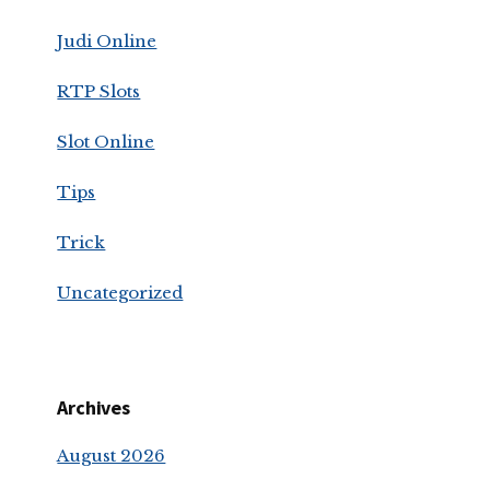
Judi Online
RTP Slots
Slot Online
Tips
Trick
Uncategorized
Archives
August 2026