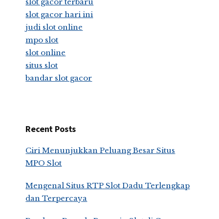
slot gacor terbaru
slot gacor hari ini
judi slot online
mpo slot
slot online
situs slot
bandar slot gacor
Recent Posts
Ciri Menunjukkan Peluang Besar Situs
MPO Slot
Mengenal Situs RTP Slot Dadu Terlengkap
dan Terpercaya