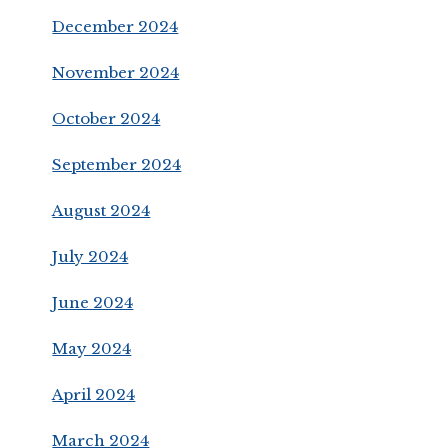
December 2024
November 2024
October 2024
September 2024
August 2024
July 2024
June 2024
May 2024
April 2024
March 2024