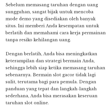
Sebelum memasang taruhan dengan uang
sungguhan, sangat bijak untuk mencoba
mode demo yang disediakan oleh banyak
situs. Ini memberi Anda kesempatan untuk
berlatih dan memahami cara kerja permainan
tanpa resiko kehilangan uang.
Dengan berlatih, Anda bisa meningkatkan
keterampilan dan strategi bermain Anda,
sehingga lebih siap ketika memasang taruhan
sebenarnya.
Bermain slot gacor tidak lagi
sulit, terutama bagi para pemula. Dengan
panduan yang tepat dan langkah-langkah
sederhana, Anda bisa merasakan keseruan
taruhan slot online.