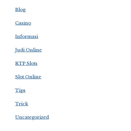
Blog
Casino
Informasi
Judi Online
RTP Slots
Slot Online
Tips
Trick
Uncategorized