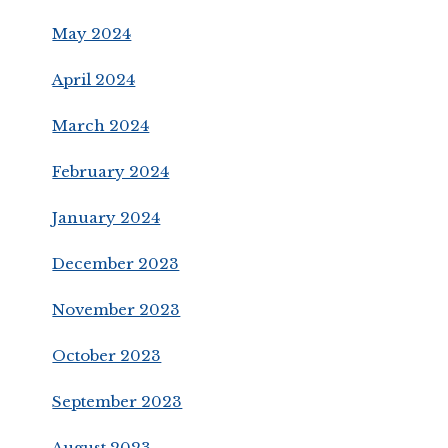
May 2024
April 2024
March 2024
February 2024
January 2024
December 2023
November 2023
October 2023
September 2023
August 2023