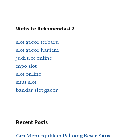
Website Rekomendasi 2
slot gacor terbaru
slot gacor hari ini
judi slot online
mpo slot
slot online
situs slot
bandar slot gacor
Recent Posts
Ciri Menunjukkan Peluang Besar Situs