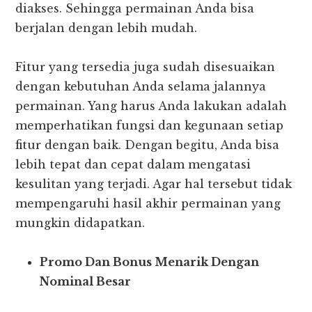
diakses. Sehingga permainan Anda bisa
berjalan dengan lebih mudah.
Fitur yang tersedia juga sudah disesuaikan
dengan kebutuhan Anda selama jalannya
permainan. Yang harus Anda lakukan adalah
memperhatikan fungsi dan kegunaan setiap
fitur dengan baik.
Dengan begitu, Anda bisa
lebih tepat dan cepat dalam mengatasi
kesulitan yang terjadi. Agar hal tersebut tidak
mempengaruhi hasil akhir permainan yang
mungkin didapatkan.
Promo Dan Bonus Menarik Dengan
Nominal Besar