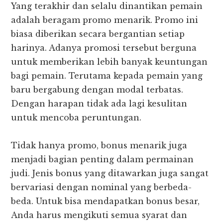
Yang terakhir dan selalu dinantikan pemain
adalah beragam promo menarik. Promo ini
biasa diberikan secara bergantian setiap
harinya.
Adanya promosi tersebut berguna
untuk memberikan lebih banyak keuntungan
bagi pemain. Terutama kepada pemain yang
baru bergabung dengan modal terbatas.
Dengan harapan tidak ada lagi kesulitan
untuk mencoba peruntungan.
Tidak hanya promo, bonus menarik juga
menjadi bagian penting dalam permainan
judi. Jenis bonus yang ditawarkan juga sangat
bervariasi dengan nominal yang berbeda-
beda.
Untuk bisa mendapatkan bonus besar,
Anda harus mengikuti semua syarat dan