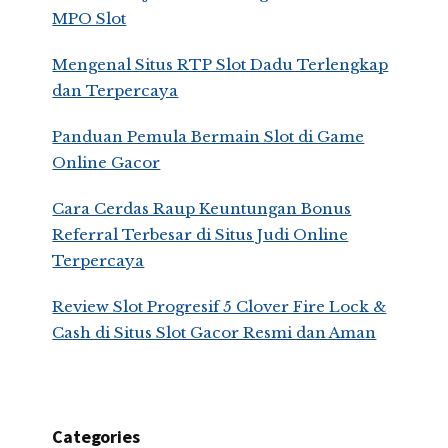
MPO Slot
Mengenal Situs RTP Slot Dadu Terlengkap
dan Terpercaya
Panduan Pemula Bermain Slot di Game
Online Gacor
Cara Cerdas Raup Keuntungan Bonus
Referral Terbesar di Situs Judi Online
Terpercaya
Review Slot Progresif 5 Clover Fire Lock &
Cash di Situs Slot Gacor Resmi dan Aman
Categories