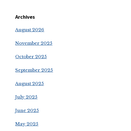
Archives
August 2026
November 2025
October 2025
September 2025
August 2025
July 2025
June 2025
May 2025