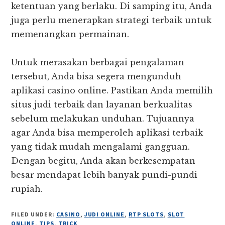
ketentuan yang berlaku. Di samping itu, Anda
juga perlu menerapkan strategi terbaik untuk
memenangkan permainan.
Untuk merasakan berbagai pengalaman
tersebut, Anda bisa segera mengunduh
aplikasi casino online. Pastikan Anda memilih
situs judi terbaik dan layanan berkualitas
sebelum melakukan unduhan.
Tujuannya
agar Anda bisa memperoleh aplikasi terbaik
yang tidak mudah mengalami gangguan.
Dengan begitu, Anda akan berkesempatan
besar mendapat lebih banyak pundi-pundi
rupiah.
FILED UNDER:
CASINO
,
JUDI ONLINE
,
RTP SLOTS
,
SLOT
ONLINE
,
TIPS
,
TRICK