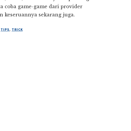
a coba game-game dari provider
an keseruannya sekarang juga.
,
TIPS
,
TRICK