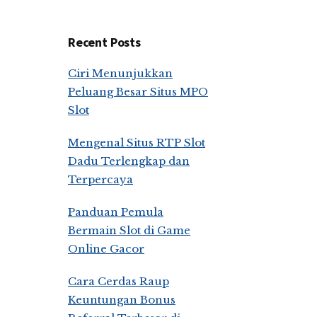
Recent Posts
Ciri Menunjukkan
Peluang Besar Situs MPO
Slot
Mengenal Situs RTP Slot
Dadu Terlengkap dan
Terpercaya
Panduan Pemula
Bermain Slot di Game
Online Gacor
Cara Cerdas Raup
Keuntungan Bonus