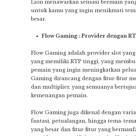
Lion menawarkan sensasi bermain yang
untuk kamu yang ingin menikmati tem
besar.
Flow Gaming : Provider dengan R
Flow Gaming adalah provider slot yang
yang memiliki RTP tinggi, yang membua
pemain yang ingin meningkatkan pelu
Gaming dirancang dengan fitur-fitur men
dan multiplier, yang semuanya bertu
kemenangan pemain.
Flow Gaming juga dikenal dengan varias
fantasi, petualangan, hingga tema-te
yang besar dan fitur-fitur yang berman