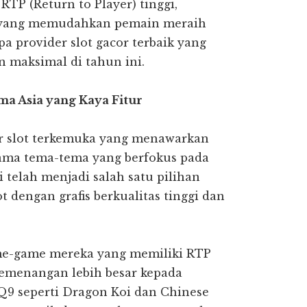
TP (Return to Player) tinggi,
nus yang memudahkan pemain meraih
a provider slot gacor terbaik yang
maksimal di tahun ini.
a Asia yang Kaya Fitur
r slot terkemuka yang menawarkan
tama tema-tema yang berfokus pada
 telah menjadi salah satu pilihan
 dengan grafis berkualitas tinggi dan
me-game mereka yang memiliki RTP
kemenangan lebih besar kepada
Q9 seperti Dragon Koi dan Chinese