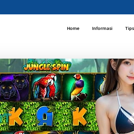
Home
Informasi
Tips