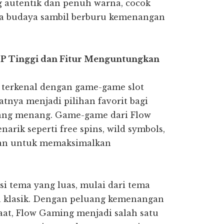
 autentik dan penuh warna, cocok
a budaya sambil berburu kemenangan
TP Tinggi dan Fitur Menguntungkan
 terkenal dengan game-game slot
tnya menjadi pilihan favorit bagi
ang menang. Game-game dari Flow
arik seperti free spins, wild symbols,
juan untuk memaksimalkan
i tema yang luas, mulai dari tema
ma klasik. Dengan peluang kemenangan
faat, Flow Gaming menjadi salah satu