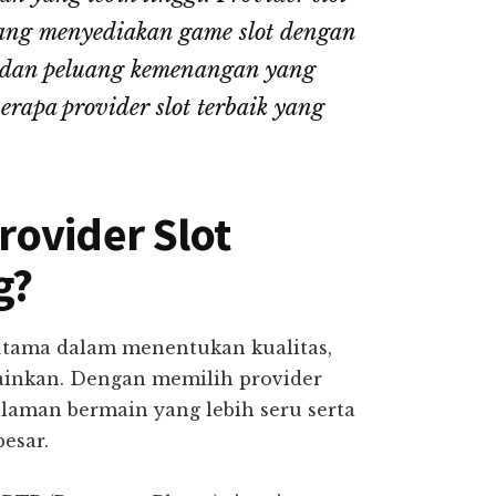
yang menyediakan game slot dengan
, dan peluang kemenangan yang
erapa provider slot terbaik yang
ovider Slot
g?
utama dalam menentukan kualitas,
mainkan. Dengan memilih provider
laman bermain yang lebih seru serta
esar.