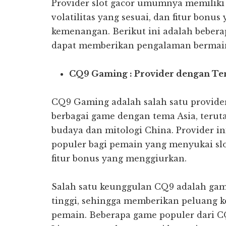
Provider slot gacor umumnya memiliki R
volatilitas yang sesuai, dan fitur bo
kemenangan. Berikut ini adalah beberap
dapat memberikan pengalaman bermain 
CQ9 Gaming : Provider dengan Tem
CQ9 Gaming adalah salah satu provide
berbagai game dengan tema Asia, teru
budaya dan mitologi China. Provider ini
populer bagi pemain yang menyukai slot
fitur bonus yang menggiurkan.
Salah satu keunggulan CQ9 adalah ga
tinggi, sehingga memberikan peluang 
pemain. Beberapa game populer dari C