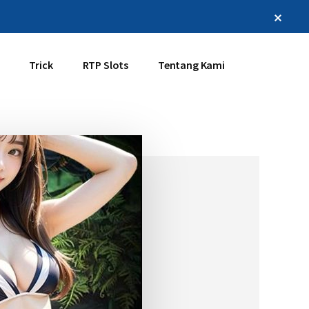
Clos
Top
Bann
Trick
RTP Slots
Tentang Kami