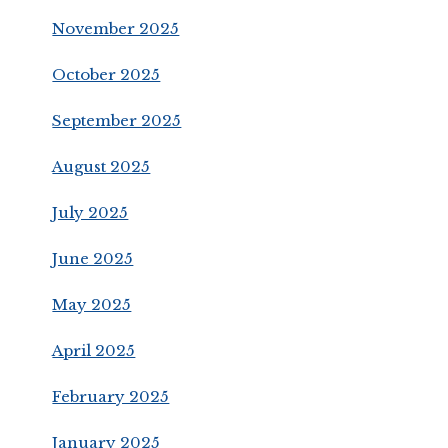
November 2025
October 2025
September 2025
August 2025
July 2025
June 2025
May 2025
April 2025
February 2025
January 2025