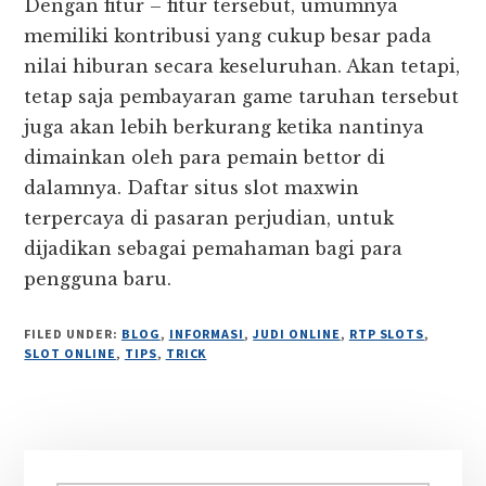
Dengan fitur – fitur tersebut, umumnya
memiliki kontribusi yang cukup besar pada
nilai hiburan secara keseluruhan. Akan tetapi,
tetap saja pembayaran game taruhan tersebut
juga akan lebih berkurang ketika nantinya
dimainkan oleh para pemain bettor di
dalamnya. Daftar situs slot maxwin
terpercaya di pasaran perjudian, untuk
dijadikan sebagai pemahaman bagi para
pengguna baru.
FILED UNDER:
BLOG
,
INFORMASI
,
JUDI ONLINE
,
RTP SLOTS
,
SLOT ONLINE
,
TIPS
,
TRICK
Primary