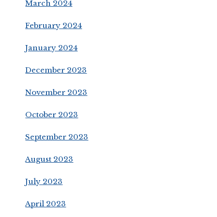
March 2024
February 2024
January 2024
December 2023
November 2023
October 2023
September 2023
August 2023
July 2023
April 2023