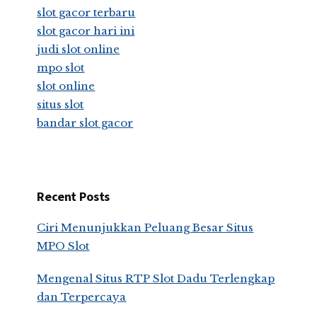
slot gacor terbaru
slot gacor hari ini
judi slot online
mpo slot
slot online
situs slot
bandar slot gacor
Recent Posts
Ciri Menunjukkan Peluang Besar Situs
MPO Slot
Mengenal Situs RTP Slot Dadu Terlengkap
dan Terpercaya