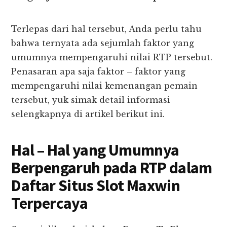
Terlepas dari hal tersebut, Anda perlu tahu
bahwa ternyata ada sejumlah faktor yang
umumnya mempengaruhi nilai RTP tersebut.
Penasaran apa saja faktor – faktor yang
mempengaruhi nilai kemenangan pemain
tersebut, yuk simak detail informasi
selengkapnya di artikel berikut ini.
Hal – Hal yang Umumnya
Berpengaruh pada RTP dalam
Daftar Situs Slot Maxwin
Terpercaya