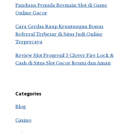
Panduan Pemula Bermain Slot di Game
Online Gacor
Cara Cerdas Raup Keuntungan Bonus
Referral Terbesar di Situs Judi Online
Terpercaya
Review Slot Progresif 5 Clover Fire Lock &
Cash di Situs Slot Gacor Resmi dan Aman
Categories
Blog
Casino