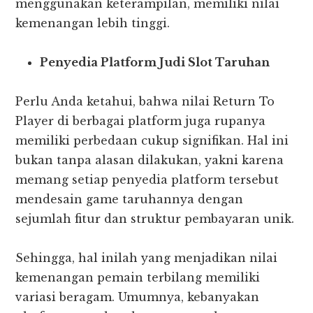
menggunakan keterampilan, memiliki nilai
kemenangan lebih tinggi.
Penyedia Platform Judi Slot Taruhan
Perlu Anda ketahui, bahwa nilai Return To
Player di berbagai platform juga rupanya
memiliki perbedaan cukup signifikan. Hal ini
bukan tanpa alasan dilakukan, yakni karena
memang setiap penyedia platform tersebut
mendesain game taruhannya dengan
sejumlah fitur dan struktur pembayaran unik.
Sehingga, hal inilah yang menjadikan nilai
kemenangan pemain terbilang memiliki
variasi beragam. Umumnya, kebanyakan