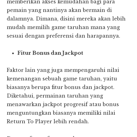
memberikan akses kemudahan bagi para
pemain yang nantinya akan bermain di
dalamnya. Dimana, disini mereka akan lebih
mudah memilih game taruhan mana yang
sesuai dengan preferensi dan harapannya.
Fitur Bonus dan Jackpot
Faktor lain yang juga mempengaruhi nilai
kemenangan sebuah game taruhan, yaitu
biasanya berupa fitur bonus dan jackpot.
Diketahui, permainan taruhan yang
menawarkan jackpot progresif atau bonus
menguntungkan biasanya memiliki nilai
Return To Player lebih rendah.