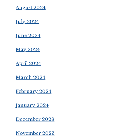
August 2024
July 2024
June 2024
May 2024
April 2024
March 2024
February 2024
January 2024
December 2023
November 2023