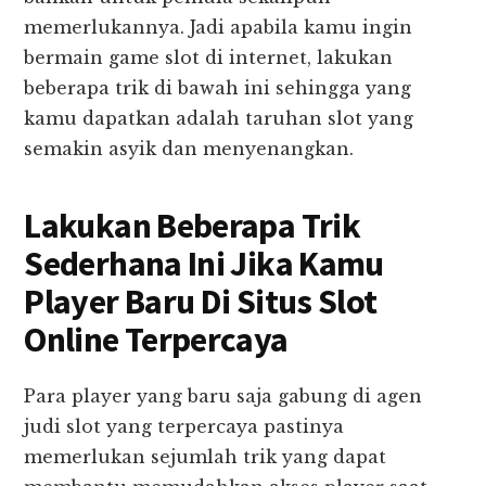
memerlukannya. Jadi apabila kamu ingin
bermain game slot di internet, lakukan
beberapa trik di bawah ini sehingga yang
kamu dapatkan adalah taruhan slot yang
semakin asyik dan menyenangkan.
Lakukan Beberapa Trik
Sederhana Ini Jika Kamu
Player Baru Di Situs Slot
Online Terpercaya
Para player yang baru saja gabung di agen
judi slot yang terpercaya pastinya
memerlukan sejumlah trik yang dapat