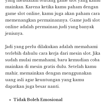
yang mendalam tentang game slot yang kamu
mainkan. Karena ketika kamu paham dengan
game slot online, kamu juga akan paham cara
memenangkan permainannya. Game judi slot
online adalah permainan judi yang banyak
jenisnya.
Jadi yang perlu dilakukan adalah memahami
terlebih dahulu cara kerja dari mesin slot. Jika
sudah mulai memahami, baru kemudian coba
mainkan di mesin gratis dulu. Setelah kamu
mahir, memainkan dengan menggunakan
uang asli agar keuntungan yang kamu
dapatkan juga besar nanti.
Tidak Boleh Emosional