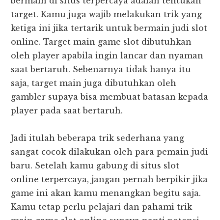
bermain di situs terpercaya adalah tentukan
target. Kamu juga wajib melakukan trik yang
ketiga ini jika tertarik untuk bermain judi slot
online. Target main game slot dibutuhkan
oleh player apabila ingin lancar dan nyaman
saat bertaruh. Sebenarnya tidak hanya itu
saja, target main juga dibutuhkan oleh
gambler supaya bisa membuat batasan kepada
player pada saat bertaruh.
Jadi itulah beberapa trik sederhana yang
sangat cocok dilakukan oleh para pemain judi
baru. Setelah kamu gabung di situs slot
online terpercaya, jangan pernah berpikir jika
game ini akan kamu menangkan begitu saja.
Kamu tetap perlu pelajari dan pahami trik