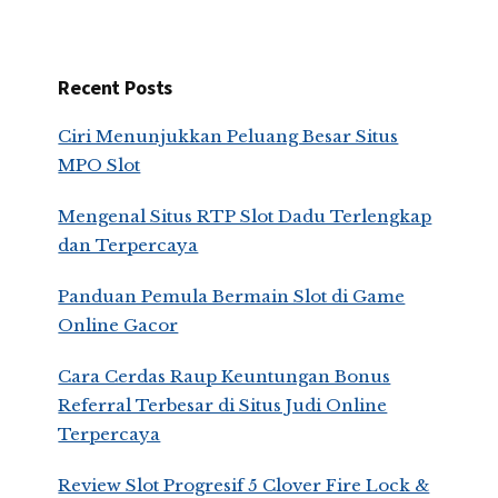
Recent Posts
Ciri Menunjukkan Peluang Besar Situs
MPO Slot
Mengenal Situs RTP Slot Dadu Terlengkap
dan Terpercaya
Panduan Pemula Bermain Slot di Game
Online Gacor
Cara Cerdas Raup Keuntungan Bonus
Referral Terbesar di Situs Judi Online
Terpercaya
Review Slot Progresif 5 Clover Fire Lock &