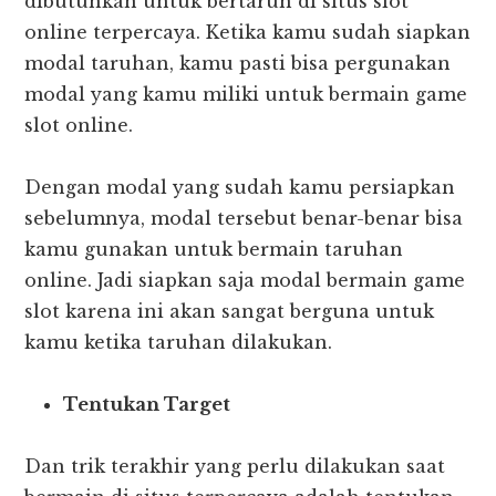
dibutuhkan untuk bertaruh di situs slot
online terpercaya. Ketika kamu sudah siapkan
modal taruhan, kamu pasti bisa pergunakan
modal yang kamu miliki untuk bermain game
slot online.
Dengan modal yang sudah kamu persiapkan
sebelumnya, modal tersebut benar-benar bisa
kamu gunakan untuk bermain taruhan
online. Jadi siapkan saja modal bermain game
slot karena ini akan sangat berguna untuk
kamu ketika taruhan dilakukan.
Tentukan Target
Dan trik terakhir yang perlu dilakukan saat