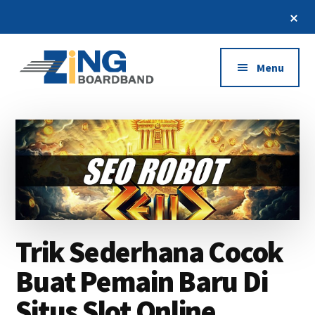
Skip
Skip
Cl
to
to
To
Additional
Ba
main
primary
content
sidebar
menu
Menu
Zing
Kumpulan
Broadband
Seluruh
Situs
Judi
Online
Terbaik
2021
Trik Sederhana Cocok
Buat Pemain Baru Di
Situs Slot Online