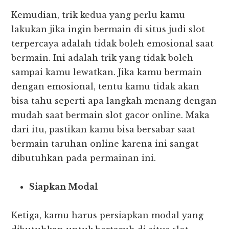
Kemudian, trik kedua yang perlu kamu
lakukan jika ingin bermain di situs judi slot
terpercaya adalah tidak boleh emosional saat
bermain. Ini adalah trik yang tidak boleh
sampai kamu lewatkan. Jika kamu bermain
dengan emosional, tentu kamu tidak akan
bisa tahu seperti apa langkah menang dengan
mudah saat bermain slot gacor online. Maka
dari itu, pastikan kamu bisa bersabar saat
bermain taruhan online karena ini sangat
dibutuhkan pada permainan ini.
Siapkan Modal
Ketiga, kamu harus persiapkan modal yang