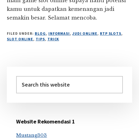
main game slot online supaya nanti potensi
kamu untuk dapatkan kemenangan jadi
semakin besar. Selamat mencoba.
FILED UNDER:
BLOG
,
INFORMASI
,
JUDI ONLINE
,
RTP SLOTS
,
SLOT ONLINE
,
TIPS
,
TRICK
Primary
Sidebar
Search
this
website
Website Rekomendasi 1
Mustang303