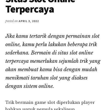
Terpercaya
posted on
APRIL 3, 2022
Jika kamu tertarik dengan permainan slot
online, kamu perlu lakukan beberapa trik
sederhana. Bermain di situs slot online
terpercaya memerlukan sejumlah trik yang
akan membuat kamu bisa dengan mudah
menikmati taruhan slot yang diakses
dengan sistem online.
Trik bermain game slot diperlukan player
bahkan untuk pemula sekalipun