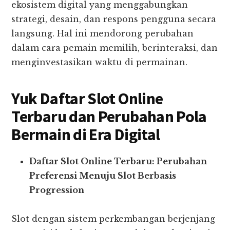
ekosistem digital yang menggabungkan
strategi, desain, dan respons pengguna secara
langsung. Hal ini mendorong perubahan
dalam cara pemain memilih, berinteraksi, dan
menginvestasikan waktu di permainan.
Yuk Daftar Slot Online
Terbaru dan Perubahan Pola
Bermain di Era Digital
Daftar Slot Online Terbaru: Perubahan
Preferensi Menuju Slot Berbasis
Progression
Slot dengan sistem perkembangan berjenjang