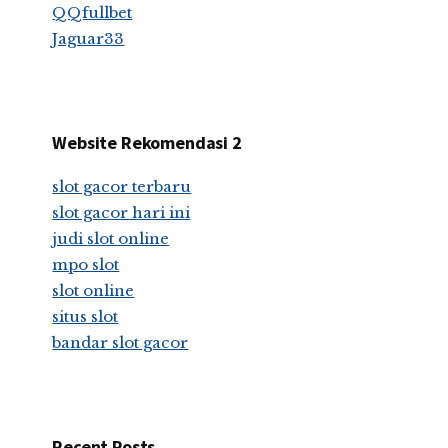
QQfullbet
Jaguar33
Website Rekomendasi 2
slot gacor terbaru
slot gacor hari ini
judi slot online
mpo slot
slot online
situs slot
bandar slot gacor
Recent Posts