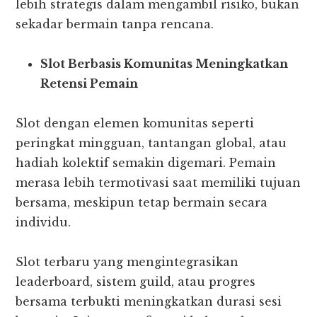
lebih strategis dalam mengambil risiko, bukan
sekadar bermain tanpa rencana.
Slot Berbasis Komunitas Meningkatkan
Retensi Pemain
Slot dengan elemen komunitas seperti
peringkat mingguan, tantangan global, atau
hadiah kolektif semakin digemari. Pemain
merasa lebih termotivasi saat memiliki tujuan
bersama, meskipun tetap bermain secara
individu.
Slot terbaru yang mengintegrasikan
leaderboard, sistem guild, atau progres
bersama terbukti meningkatkan durasi sesi