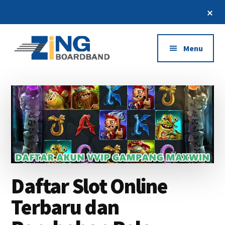
Skip
Skip
Cl
to
to
To
Additional
Ba
main
primary
content
sidebar
menu
Menu
Zing
Kumpulan
Broadband
Seluruh
Situs
Judi
Online
Terbaik
2021
Daftar Slot Online
Terbaru dan