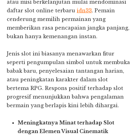
atau misi berkelanjutan mulai mendominasi
daftar slot online terbaru
idn33
. Pemain
cenderung memilih permainan yang
memberikan rasa pencapaian jangka panjang,
bukan hanya kemenangan instan.
Jenis slot ini biasanya menawarkan fitur
seperti pengumpulan simbol untuk membuka
babak baru, penyelesaian tantangan harian,
atau peningkatan karakter dalam slot
bertema RPG. Respons positif terhadap slot
progresif menunjukkan bahwa pengalaman
bermain yang berlapis kini lebih dihargai.
Meningkatnya Minat terhadap Slot
dengan Elemen Visual Cinematik