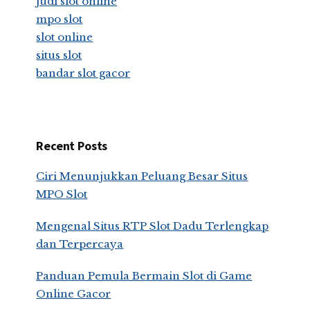
judi slot online
mpo slot
slot online
situs slot
bandar slot gacor
Recent Posts
Ciri Menunjukkan Peluang Besar Situs
MPO Slot
Mengenal Situs RTP Slot Dadu Terlengkap
dan Terpercaya
Panduan Pemula Bermain Slot di Game
Online Gacor