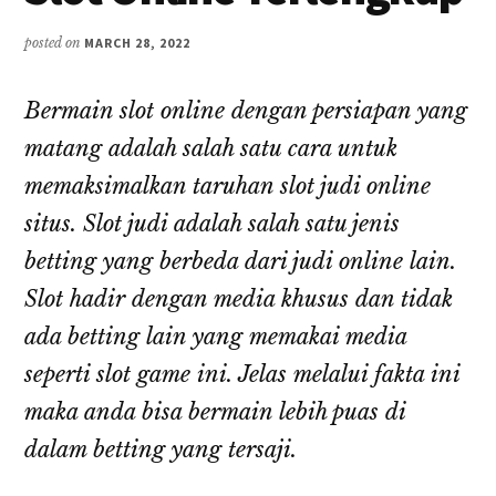
posted on
MARCH 28, 2022
Bermain slot online dengan persiapan yang
matang adalah salah satu cara untuk
memaksimalkan taruhan slot judi online
situs. Slot judi adalah salah satu jenis
betting yang berbeda dari judi online lain.
Slot hadir dengan media khusus dan tidak
ada betting lain yang memakai media
seperti slot game ini. Jelas melalui fakta ini
maka anda bisa bermain lebih puas di
dalam betting yang tersaji.