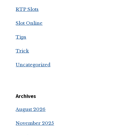
RTP Slots
Slot Online
Tips
Trick
Uncategorized
Archives
August 2026
November 2025