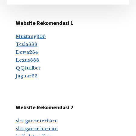
Website Rekomendasi 1
Mustang303
Tesla338
Dewa234
Lexus888
QQfullbet
Jaguar33
Website Rekomendasi 2
slot gacor terbaru
slot gacor hari ini