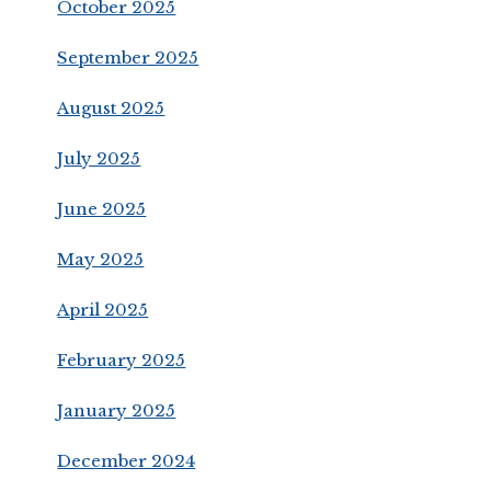
October 2025
September 2025
August 2025
July 2025
June 2025
May 2025
April 2025
February 2025
January 2025
December 2024