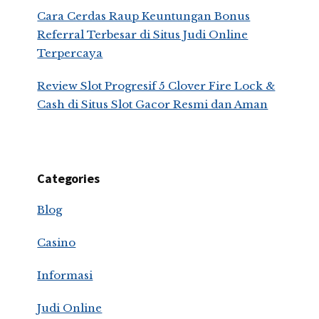
Cara Cerdas Raup Keuntungan Bonus
Referral Terbesar di Situs Judi Online
Terpercaya
Review Slot Progresif 5 Clover Fire Lock &
Cash di Situs Slot Gacor Resmi dan Aman
Categories
Blog
Casino
Informasi
Judi Online