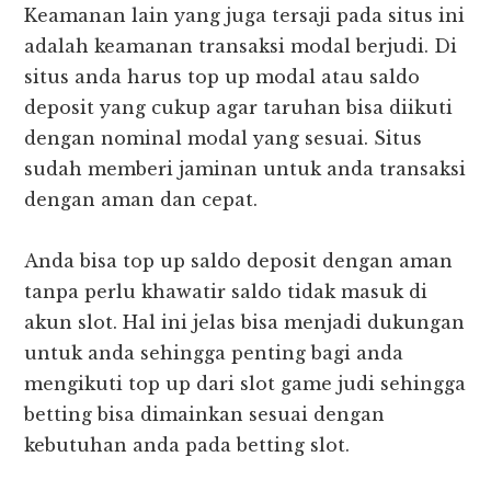
Keamanan lain yang juga tersaji pada situs ini
adalah keamanan transaksi modal berjudi. Di
situs anda harus top up modal atau saldo
deposit yang cukup agar taruhan bisa diikuti
dengan nominal modal yang sesuai. Situs
sudah memberi jaminan untuk anda transaksi
dengan aman dan cepat.
Anda bisa top up saldo deposit dengan aman
tanpa perlu khawatir saldo tidak masuk di
akun slot. Hal ini jelas bisa menjadi dukungan
untuk anda sehingga penting bagi anda
mengikuti top up dari slot game judi sehingga
betting bisa dimainkan sesuai dengan
kebutuhan anda pada betting slot.