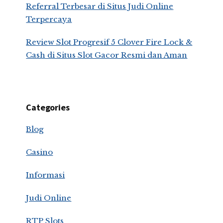
Referral Terbesar di Situs Judi Online
Terpercaya
Review Slot Progresif 5 Clover Fire Lock &
Cash di Situs Slot Gacor Resmi dan Aman
Categories
Blog
Casino
Informasi
Judi Online
RTP Slots