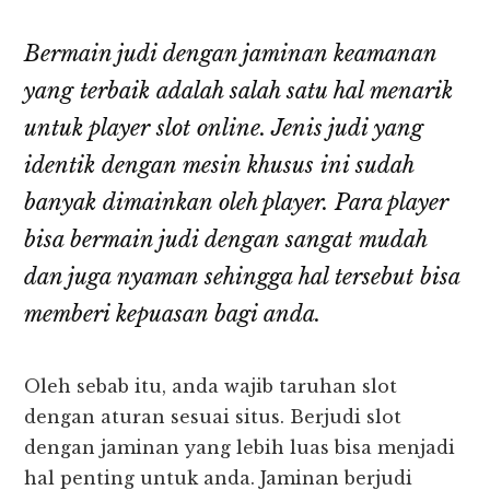
Bermain judi dengan jaminan keamanan
yang terbaik adalah salah satu hal menarik
untuk player slot online. Jenis judi yang
identik dengan mesin khusus ini sudah
banyak dimainkan oleh player. Para player
bisa bermain judi dengan sangat mudah
dan juga nyaman sehingga hal tersebut bisa
memberi kepuasan bagi anda.
Oleh sebab itu, anda wajib taruhan slot
dengan aturan sesuai situs.
Berjudi slot
dengan jaminan yang lebih luas bisa menjadi
hal penting untuk anda. Jaminan berjudi