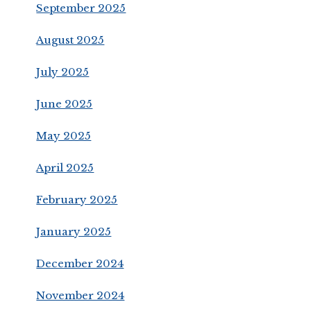
September 2025
August 2025
July 2025
June 2025
May 2025
April 2025
February 2025
January 2025
December 2024
November 2024