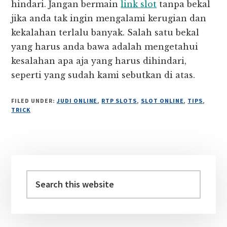
hindari. Jangan bermain
link slot
tanpa bekal
jika anda tak ingin mengalami kerugian dan
kekalahan terlalu banyak. Salah satu bekal
yang harus anda bawa adalah mengetahui
kesalahan apa aja yang harus dihindari,
seperti yang sudah kami sebutkan di atas.
FILED UNDER:
JUDI ONLINE
,
RTP SLOTS
,
SLOT ONLINE
,
TIPS
,
TRICK
Primary
Sidebar
Search
this
website