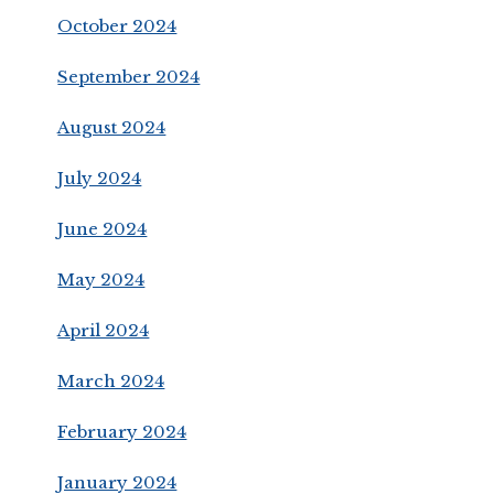
October 2024
September 2024
August 2024
July 2024
June 2024
May 2024
April 2024
March 2024
February 2024
January 2024