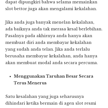
dapat dipungkiri bahwa selama memainkan
slot bettor juga akan mengalami kekalahan.
Jika anda juga banyak menelan kekalahan,
ada baiknya anda tak merasa kesal berlebihan.
Pasalnya pada akhirnya anda hanya akan
membuat diri anda membayar kekalahan
yang sudah anda telan. Jika anda terlalu
berusaha membayar kekalahan, anda hanya
akan membuat modal anda secara percuma.
Menggunakan Taruhan Besar Secara
Terus Menerus
Satu kesalahan yang juga seharusnya
dihindari ketika bermain di agen slot resmi