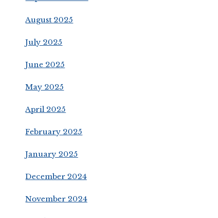
August 2025
July 2025
June 2025
May 2025
April 2025
February 2025
January 2025
December 2024
November 2024