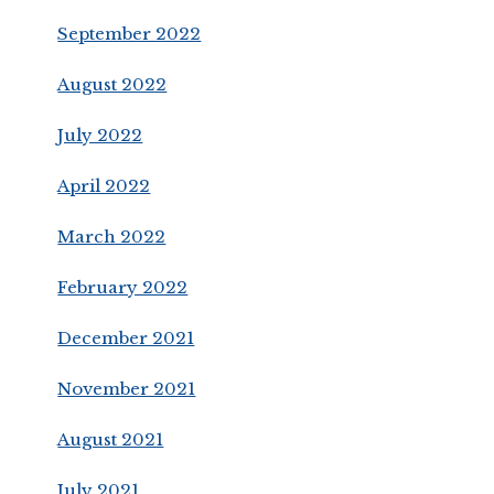
September 2022
August 2022
July 2022
April 2022
March 2022
February 2022
December 2021
November 2021
August 2021
July 2021