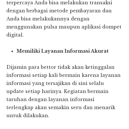
terpercaya Anda bisa melakukan transaksi
dengan berbagai metode pembayaran dan
Anda bisa melakukannya dengan
menggunakan pulsa maupun aplikasi dompet
digital.
Memiliki Layanan Informasi Akurat
Dijamin para bettor tidak akan ketinggalan
informasi setiap kali bermain karena layanan
informasi yang tersajikan di sini selalu
update setiap harinya. Kegiatan bermain
taruhan dengan layanan informasi
terlengkap akan semakin seru dan menarik
untuk dilakukan.