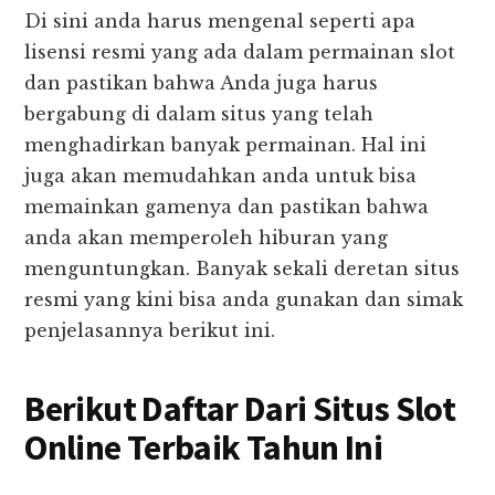
Di sini anda harus mengenal seperti apa
lisensi resmi yang ada dalam permainan slot
dan pastikan bahwa Anda juga harus
bergabung di dalam situs yang telah
menghadirkan banyak permainan. Hal ini
juga akan memudahkan anda untuk bisa
memainkan gamenya dan pastikan bahwa
anda akan memperoleh hiburan yang
menguntungkan. Banyak sekali deretan situs
resmi yang kini bisa anda gunakan dan simak
penjelasannya berikut ini.
Berikut Daftar Dari Situs Slot
Online Terbaik Tahun Ini