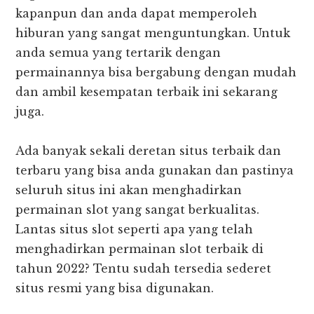
kapanpun dan anda dapat memperoleh
hiburan yang sangat menguntungkan.
Untuk
anda semua yang tertarik dengan
permainannya bisa bergabung dengan mudah
dan ambil kesempatan terbaik ini sekarang
juga.
Ada banyak sekali deretan situs terbaik dan
terbaru yang bisa anda gunakan dan pastinya
seluruh situs ini akan menghadirkan
permainan slot yang sangat berkualitas.
Lantas situs slot seperti apa yang telah
menghadirkan permainan slot terbaik di
tahun 2022? Tentu sudah tersedia sederet
situs resmi yang bisa digunakan.