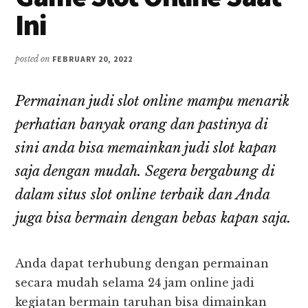
Ini
posted on
FEBRUARY 20, 2022
Permainan judi slot online mampu menarik
perhatian banyak orang dan pastinya di
sini anda bisa memainkan judi slot kapan
saja dengan mudah. Segera bergabung di
dalam situs slot online terbaik dan Anda
juga bisa bermain dengan bebas kapan saja.
Anda dapat terhubung dengan permainan
secara mudah selama 24 jam online jadi
kegiatan bermain taruhan bisa dimainkan