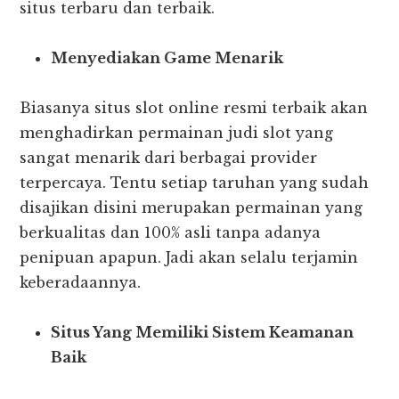
situs terbaru dan terbaik.
Menyediakan Game Menarik
Biasanya
situs slot online
resmi terbaik akan
menghadirkan permainan judi slot yang
sangat menarik dari berbagai provider
terpercaya. Tentu setiap taruhan yang sudah
disajikan disini merupakan permainan yang
berkualitas dan 100% asli tanpa adanya
penipuan apapun. Jadi akan selalu terjamin
keberadaannya.
Situs Yang Memiliki Sistem Keamanan
Baik