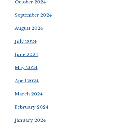
October 2024
September 2024
August 2024
July 2024
June 2024
May 2024
April 2024
March 2024
February 2024
January 2024