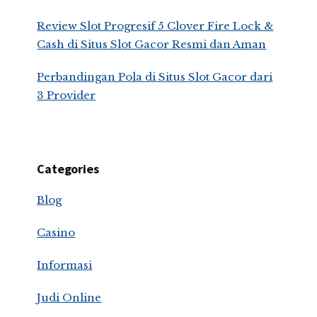
Review Slot Progresif 5 Clover Fire Lock &
Cash di Situs Slot Gacor Resmi dan Aman
Perbandingan Pola di Situs Slot Gacor dari
3 Provider
Categories
Blog
Casino
Informasi
Judi Online