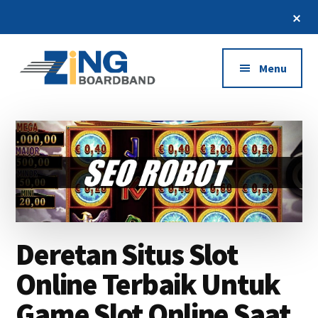
Skip
Skip
Cl
to
to
To
Additional
Ba
main
primary
content
sidebar
menu
Menu
Zing
Kumpulan
Broadband
Seluruh
Situs
Judi
Online
Terbaik
2021
Deretan Situs Slot
Online Terbaik Untuk
Game Slot Online Saat