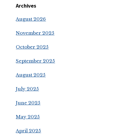
Archives
August 2026
November 2025
October 2025
September 2025
August 2025
July 2025
June 2025
May 2025
April 2025