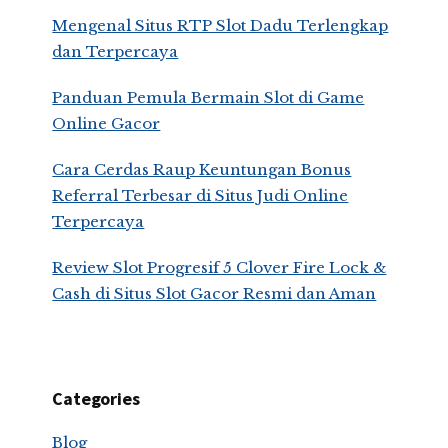
Mengenal Situs RTP Slot Dadu Terlengkap
dan Terpercaya
Panduan Pemula Bermain Slot di Game
Online Gacor
Cara Cerdas Raup Keuntungan Bonus
Referral Terbesar di Situs Judi Online
Terpercaya
Review Slot Progresif 5 Clover Fire Lock &
Cash di Situs Slot Gacor Resmi dan Aman
Categories
Blog