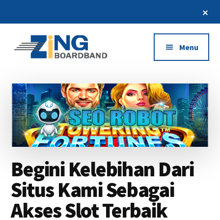
Skip
Skip
Cl
to
to
To
Additional
Ba
main
primary
content
sidebar
menu
Menu
Zing
Kumpulan
Broadband
Seluruh
Situs
Judi
Online
Terbaik
2021
Begini Kelebihan Dari
Situs Kami Sebagai
Akses Slot Terbaik