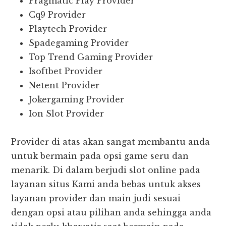
Pragmatic Play Provider
Cq9 Provider
Playtech Provider
Spadegaming Provider
Top Trend Gaming Provider
Isoftbet Provider
Netent Provider
Jokergaming Provider
Ion Slot Provider
Provider di atas akan sangat membantu anda
untuk bermain pada opsi game seru dan
menarik. Di dalam berjudi slot online pada
layanan situs Kami anda bebas untuk akses
layanan provider dan main judi sesuai
dengan opsi atau pilihan anda sehingga anda