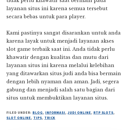
tidak perlu khawatir saat bermain pada
layanan situs ini karena semua tersebut
secara bebas untuk para player.
Kami pastinya sangat disarankan untuk anda
karena layak untuk menjadi layanan akses
slot game terbaik saat ini. Anda tidak perlu
khawatir dengan kualitas dan mutu dari
layanan situs ini karena melalui kelebihan
yang ditawarkan situs judi anda bisa bermain
dengan lebih nyaman dan aman. Jadi, segera
gabung dan menjadi salah satu bagian dari
situs untuk membuktikan layanan situs.
FILED UNDER:
BLOG
,
INFORMASI
,
JUDI ONLINE
,
RTP SLOTS
,
SLOT ONLINE
,
TIPS
,
TRICK