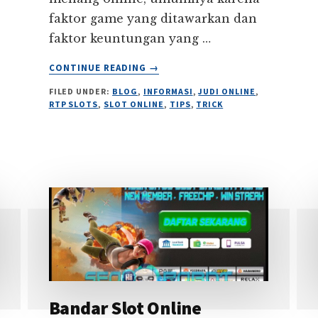
faktor game yang ditawarkan dan
faktor keuntungan yang …
ABOUT
CONTINUE READING
→
APA
FILED UNDER:
BLOG
,
INFORMASI
,
JUDI ONLINE
,
SAJA
RTP SLOTS
,
SLOT ONLINE
,
TIPS
,
TRICK
PERBEDAAN
GAME
SLOT
GACOR
GAMPANG
MENANG
DI
SITUS
JUDI
ONLINE
Bandar Slot Online