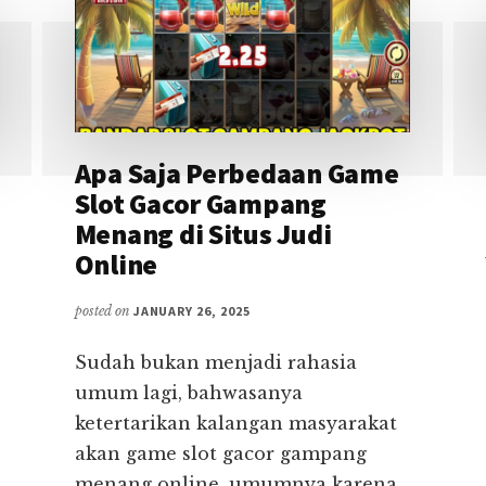
Apa Saja Perbedaan Game
Slot Gacor Gampang
Menang di Situs Judi
Online
posted on
JANUARY 26, 2025
Sudah bukan menjadi rahasia
umum lagi, bahwasanya
ketertarikan kalangan masyarakat
akan game slot gacor gampang
menang online, umumnya karena