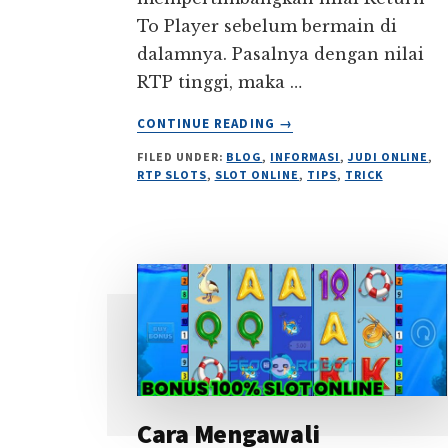
To Player sebelum bermain di
dalamnya. Pasalnya dengan nilai
RTP tinggi, maka …
ABOUT
CONTINUE READING
→
CARI
FILED UNDER:
BLOG
,
INFORMASI
,
JUDI ONLINE
,
TAHU
RTP SLOTS
,
SLOT ONLINE
,
TIPS
,
TRICK
FAKTOR
YANG
MEMPENGARUHI
NILAI
RTP
DI
DAFTAR
SITUS
SLOT
MAXWIN
TERPERCAYA
BERIKUT
Cara Mengawali