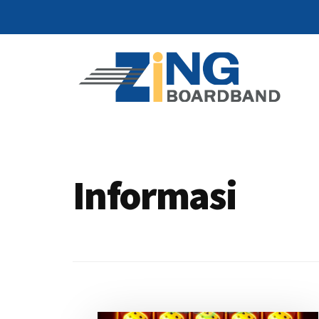
Skip
to
Additional
main
content
menu
Zing
Kumpulan
Broadband
Seluruh
Situs
Informasi
Judi
Online
Terbaik
2021