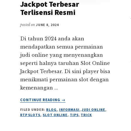
Jackpot Terbesar
Terlisensi Resmi
posted on
JUNE 8, 2024
Di tahun 2024 anda akan
mendapatkan semua permainan
judi online yang menyenangkan
seperti halnya taruhan Slot Online
Jackpot Terbesar. Di sini player bisa
menikmati permainan slot dengan
kemenangan …
ABOUT
CONTINUE READING
→
BANDAR
FILED UNDER:
BLOG
,
INFORMASI
,
JUDI ONLINE
,
SLOT
RTP SLOTS
,
SLOT ONLINE
,
TIPS
,
TRICK
ONLINE
JACKPOT
TERBESAR