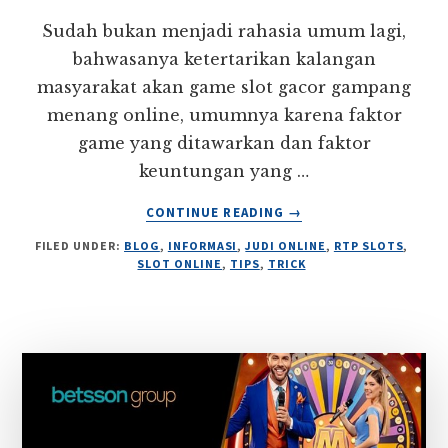
Sudah bukan menjadi rahasia umum lagi,
bahwasanya ketertarikan kalangan
masyarakat akan game slot gacor gampang
menang online, umumnya karena faktor
game yang ditawarkan dan faktor
keuntungan yang …
ABOUT
CONTINUE READING
→
APA
FILED UNDER:
BLOG
,
INFORMASI
,
JUDI ONLINE
,
RTP SLOTS
,
SAJA
SLOT ONLINE
,
TIPS
,
TRICK
PERBEDAAN
GAME
SLOT
GACOR
GAMPANG
MENANG
DI
SITUS