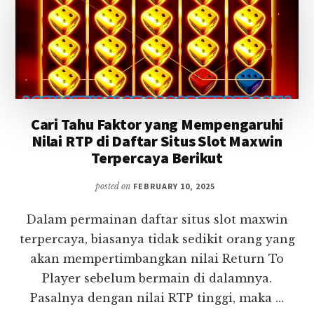
DENGAN
SLOT
JUDI
ONLINE
TERPERCAYA
Cari Tahu Faktor yang Mempengaruhi
Nilai RTP di Daftar Situs Slot Maxwin
Terpercaya Berikut
posted on
FEBRUARY 10, 2025
Dalam permainan daftar situs slot maxwin
terpercaya, biasanya tidak sedikit orang yang
akan mempertimbangkan nilai Return To
Player sebelum bermain di dalamnya.
Pasalnya dengan nilai RTP tinggi, maka …