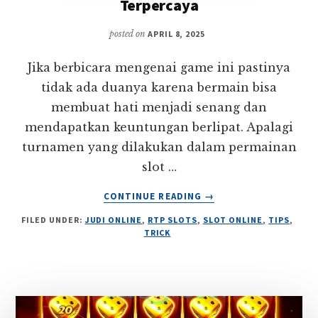
Terpercaya
posted on
APRIL 8, 2025
Jika berbicara mengenai game ini pastinya
tidak ada duanya karena bermain bisa
membuat hati menjadi senang dan
mendapatkan keuntungan berlipat. Apalagi
turnamen yang dilakukan dalam permainan
slot …
ABOUT
CONTINUE READING
→
BEBERAPA
FILED UNDER:
JUDI ONLINE
,
RTP SLOTS
,
SLOT ONLINE
,
TIPS
,
TURNAMEN
TRICK
YANG
BISA
ANDA
IKUTI
JIKA
BERGABUNG